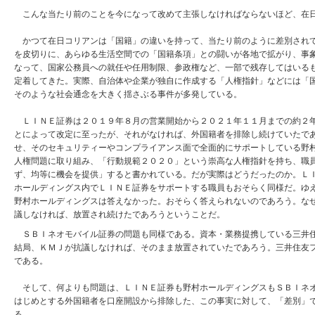
こんな当たり前のことを今になって改めて主張しなければならないほど、在日
かつて在日コリアンは「国籍」の違いを持って、当たり前のように差別されて
を皮切りに、あらゆる生活空間での「国籍条項」との闘いが各地で拡がり、事
なって、国家公務員への就任や任用制限、参政権など、一部で残存してはいる
定着してきた。実際、自治体や企業が独自に作成する「人権指針」などには「
そのような社会通念を大きく揺さぶる事件が多発している。
ＬＩＮＥ証券は２０１９年８月の営業開始から２０２１年１１月までの約２年
とによって改定に至ったが、それがなければ、外国籍者を排除し続けていたで
せ、そのセキュリティーやコンプライアンス面で全面的にサポートしている野
人権問題に取り組み、「行動規範２０２０」という崇高な人権指針を持ち、職
ず、均等に機会を提供」すると書かれている。だが実際はどうだったのか。Ｌ
ホールディングス内でＬＩＮＥ証券をサポートする職員もおそらく同様だ。ゆ
野村ホールディングスは答えなかった。おそらく答えられないのであろう。な
議しなければ、放置され続けたであろうということだ。
ＳＢＩネオモバイル証券の問題も同様である。資本・業務提携している三井住
結局、ＫＭＪが抗議しなければ、そのまま放置されていたであろう。三井住友
である。
そして、何よりも問題は、ＬＩＮＥ証券も野村ホールディングスもＳＢＩネオ
はじめとする外国籍者を口座開設から排除した、この事実に対して、「差別」
る。