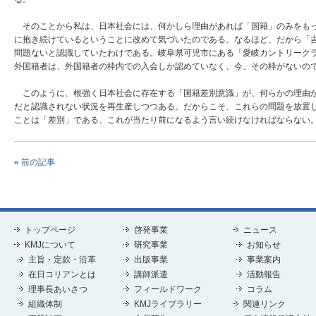
そのことから私は、日本社会には、何かしら理由があれば「国籍」のみをもっ
に抱き続けているということに改めて気づいたのである。なるほど、だから「
問題ないと認識していたわけである。岐阜県可児市にある「愛岐カントリーク
外国籍者は、外国籍者の枠内での入会しか認めていなく、今、その枠がないの
このように、根強く日本社会に存在する「国籍差別意識」が、何らかの理由が
だと認識されない状況を再生産しつつある。だからこそ、これらの問題を放置
ことは「差別」である、これが当たり前になるよう言い続けなければならない
«
前の記事
トップページ
啓発事業
ニュース
KMJについて
研究事業
お知らせ
主旨・定款・沿革
出版事業
事業案内
在日コリアンとは
講師派遣
活動報告
理事長あいさつ
フィールドワーク
コラム
組織体制
KMJライブラリー
関連リンク