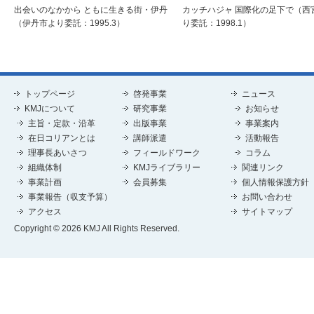
出会いのなかから ともに生きる街・伊丹
カッチハジャ 国際化の足下で（西
（伊丹市より委託：1995.3）
り委託：1998.1）
トップページ
啓発事業
ニュース
KMJについて
研究事業
お知らせ
主旨・定款・沿革
出版事業
事業案内
在日コリアンとは
講師派遣
活動報告
理事長あいさつ
フィールドワーク
コラム
組織体制
KMJライブラリー
関連リンク
事業計画
会員募集
個人情報保護方針
事業報告（収支予算）
お問い合わせ
アクセス
サイトマップ
Copyright © 2026 KMJ All Rights Reserved.