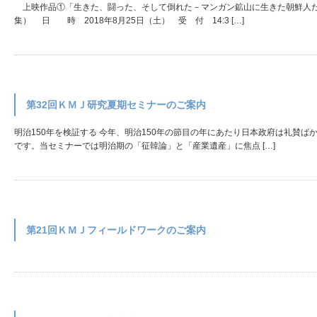
上映作品①「生きた、闘った、そして倒れた－マンガン鉱山に生きた朝鮮人た
集） 日 時 2018年8月25日（土） 受 付 14:3 […]
第32回ＫＭＪ研究夏期セミナーのご案内
明治150年を検証する 今年、明治150年の節目の年にあたり日本政府は礼賛
です。当セミナーでは明治期の「征韓論」と「産業遺産」に焦点 […]
第21回ＫＭＪフィールドワークのご案内