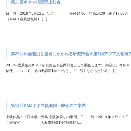
第13回キネマ倶楽部上映会
日 時 2018年5月12日（土） 受付14:00 開始14:30 終了17:00会 場 
（ＫＭＪ会員は無料） […]
第29回民族差別と啓発にかかわる研究部会＆第7回アジア文化研
2017年度最後のＫＭＪ研究部会を合同部会として開催します。内容は、今年1
信使」について、その申請活動の中心としてご尽力なさった仲尾 […]
第12回KMJキネマ倶楽部上映会のご案内
上映作品：「日本暴力列島 京阪神殺しの軍団」日 時：201８年２月１７日（
４会議室 大阪市阿倍野区阿倍野 […]