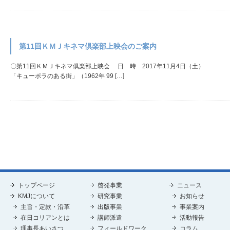
第11回ＫＭＪキネマ倶楽部上映会のご案内
〇第11回ＫＭＪキネマ倶楽部上映会 日 時 2017年11月4日（土） 受付
「キューポラのある街」（1962年 99 […]
トップページ
啓発事業
ニュース
KMJについて
研究事業
お知らせ
主旨・定款・沿革
出版事業
事業案内
在日コリアンとは
講師派遣
活動報告
理事長あいさつ
フィールドワーク
コラム