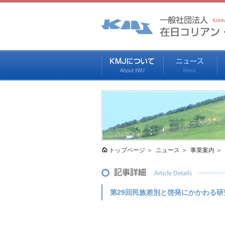
トップページ
ニュース
事業案内
第29回民族差別と啓発にかかわる