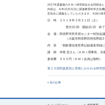
2017年度最後のＫＭＪ研究部会を合同部会
内容は、今年10月31日に国連教育科学文
宏先生に講義をしていただきます。今回の世
日 時 ２０１８年３月３１日（土）
受付15:00 開始15:20 終了16
会 場：阿倍野市民学習センター特別会
（大阪市阿倍野区阿倍野筋3-10-1
内 容 「朝鮮通信使世界記録遺産登録
講 師 仲尾 宏さん（ＫＭＪ理事長、京
参加費 ５００円（ＫＭＪ会員は無料）
第２９回民族差別と啓発にかかわる研究
«
前の記事
トップページ
啓発事業