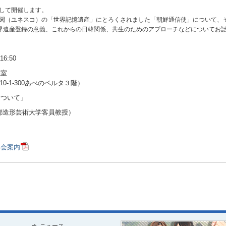
として開催します。
化機関（ユネスコ）の「世界記憶遺産」にとろくされました「朝鮮通信使」について、
界遺産登録の意義、これからの日韓関係、共生のためのアプローチなどについてお
:50
議室
-300あべのベルタ３階）
について」
都造形芸術大学客員教授）
部会案内
ニュース