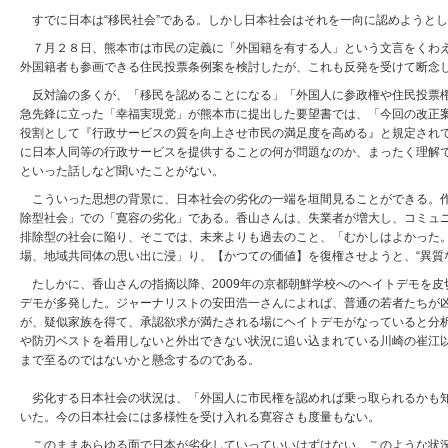
すでに日本は“移民社会”である。しかし日本社会はそれを一向に認めようと
７月２８日、熊本市は市民の定義に「外国籍を有する人」という文言をくわえ
外国籍者も参画できる住民投票条例案を検討したが、これも反発を受けて断念
反対論の多くが、「移民を認めることになる」「外国人に参政権や住民投票権
急先鋒に立った「幸福実現党」が熊本市に提出した要望書では、「今回の改正
役割として『行政サービスの質を向上させ市民の満足度を高める』と規定され
に日本人同等の行政サービスを提供することの何が問題なのか、まったく理解
といった話しなど聞いたことがない。
こういった思想の背景に、日本社会の劣化の一端を垣間見ることができる。作
除型社会」での「寛容の劣化」である。香山さんは、失業者が増大し、コミュ
排除型の社会に陥り、そこでは、未来よりも過去のこと、「むかしはよかった
場、地域共同体の思い出に浸」り、【かつての価値】を復権させようと、“異質
たしかに、香山さんの指摘以降、2009年の京都朝鮮学校へのヘイトデモを
デモが多発した。ジャーナリストの安田浩一さんによれば、普通の若者たちが
が、疑似家族を得て、承認欲求が満たされる場にヘイトデモがなっていると分
や防刃ベストを着用しないと外出できない状況に追い込まれている川崎の崔江以
まで至るのではないかと懸念するのである。
劣化する日本社会の状況は、「外国人に市民権を認めれば乗っ取られるかも知
いた。今の日本社会には多様性を受け入れる寛容さも度量もない。
このままあらゆる面で日本が劣化していっていいはずはない。このような状況