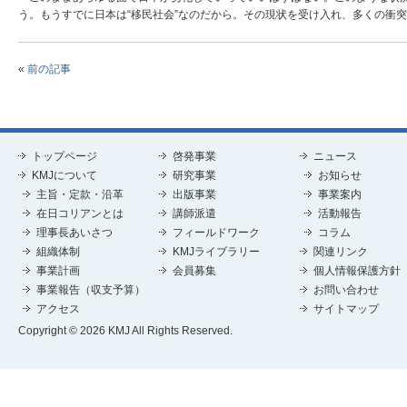
う。もうすでに日本は“移民社会”なのだから。その現状を受け入れ、多くの衝
«
前の記事
トップページ
啓発事業
ニュース
KMJについて
研究事業
お知らせ
主旨・定款・沿革
出版事業
事業案内
在日コリアンとは
講師派遣
活動報告
理事長あいさつ
フィールドワーク
コラム
組織体制
KMJライブラリー
関連リンク
事業計画
会員募集
個人情報保護方針
事業報告（収支予算）
お問い合わせ
アクセス
サイトマップ
Copyright © 2026 KMJ All Rights Reserved.