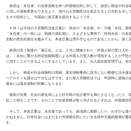
政府は「永住者」の在留資格を持つ外国籍住民に対して、故意に税金や社会保
り消しや資格変更をできるよう、現行の入管難民法を改正するとの方針を示し
をその目的とし、今国会に改正案を提出するようです。
ＫＭＪは今回の入管難民法改正案が、現在の「永住者」や、今後「永住」資格
「永住者」の一部には、戦後の混乱期に、さまざまな事情で「特別永住」の在
支配の歴史的責任を鑑みても、本改正案は理不尽なものであることから、強く
政府の言う制度の「適正化」とは、２月に開催された「外国人材の受け入れ・
ば、「永住に繋がる特定技能制度による外国人の受入数が増加することが予想
り消すことができるようにするとしています。また、出入国在留管理庁は、永
しかし、税金や社会保険料の滞納、退去強制事由に該当しない軽微な法令違反
ペナルティを課せば十分なはずです。また現入管難民法では、申請時に虚偽が
場合には退去強制の対象になります。
病気や失業、社会の変化等により許可時の生計要件を満たさなくなったり、収
起こり得ることです。そのことで在留資格が取り消されるとすれば、外国籍住
そして、本改正案は、永住者であっても、経済的に困窮したり、わずかな過ち
かねません。日本社会にはまだまだ外国籍住民にたいする排外主義的風潮が蔓
す。