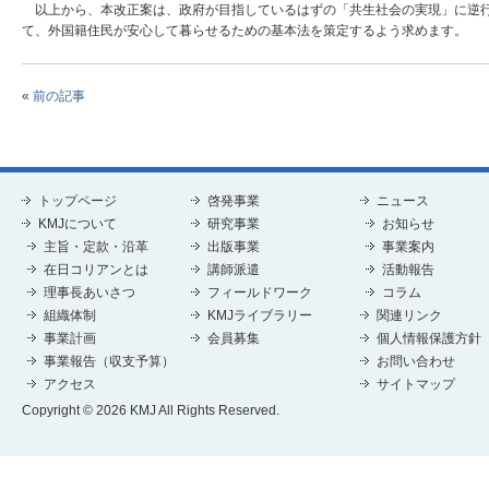
以上から、本改正案は、政府が目指しているはずの「共生社会の実現」に逆行
て、外国籍住民が安心して暮らせるための基本法を策定するよう求めます。
«
前の記事
トップページ
啓発事業
ニュース
KMJについて
研究事業
お知らせ
主旨・定款・沿革
出版事業
事業案内
在日コリアンとは
講師派遣
活動報告
理事長あいさつ
フィールドワーク
コラム
組織体制
KMJライブラリー
関連リンク
事業計画
会員募集
個人情報保護方針
事業報告（収支予算）
お問い合わせ
アクセス
サイトマップ
Copyright © 2026 KMJ All Rights Reserved.