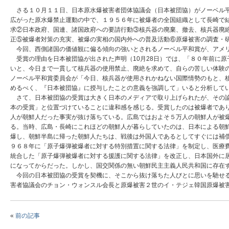
さる１０月１１日、日本原水爆被害者団体協議会（日本被団協）がノーベル平
広がった原水爆禁止運動の中で、１９５６年に被爆者の全国組織として長崎で
求②日本政府、国連、諸国政府への要請行動③核兵器の廃棄、撤去、核兵器廃
正⑤被爆者対策の充実、被爆の実相の国内外への普及活動⑥原爆被害の調査・
今回、西側諸国の価値観に偏る傾向の強いとされるノーベル平和賞が、アメリ
受賞の理由を日本被団協が出された声明（10月28日）では、「８０年前に
いと、今日まで一貫して核兵器の使用禁止、廃絶を求めて、自らの苦しい体験
ノーベル平和賞委員会が「今日、核兵器が使用されかねない国際情勢のもと、
めるべく、『日本被団協』に授与したことの意義を強調して」いると分析して
さて、日本被団協の受賞は大きく日本のメディアで取り上げられたが、その論
本の受賞」と位置づけていることに違和感を感じる。受賞したのは被爆者であ
人が朝鮮人だった事実が抜け落ちている。広島ではおよそ５万人の朝鮮人が被
る。当時、広島・長崎にこれほどの朝鮮人が暮らしていたのは、日本による朝
爆し、朝鮮半島に帰った朝鮮人たちは、戦後は外国人であるとしてすぐには補
９６８年に「原子爆弾被爆者に対する特別措置に関する法律」を制定し、医療
統合した「原子爆弾被爆者に対する援護に関する法律」を改正し、日本国外に
になってからだった。しかし、国交関係の無い朝鮮民主主義人民共和国に存在
今回の日本被団協の受賞を契機に、そこから抜け落ちた人びとに思いを馳せる
害者協議会のチョン・ウォンスル会長と原爆被害２世のイ・テジェ韓国原爆被
«
前の記事