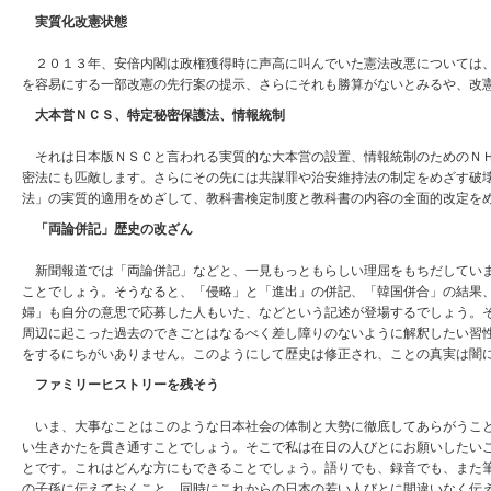
実質化改憲状態
２０１３年、安倍内閣は政権獲得時に声高に叫んでいた憲法改悪については、
を容易にする一部改憲の先行案の提示、さらにそれも勝算がないとみるや、改
大本営ＮＣＳ、特定秘密保護法、情報統制
それは日本版ＮＳＣと言われる実質的な大本営の設置、情報統制のためのＮＨ
密法にも匹敵します。さらにその先には共謀罪や治安維持法の制定をめざす破
法」の実質的適用をめざして、教科書検定制度と教科書の内容の全面的改定を
「両論併記」歴史の改ざん
新聞報道では「両論併記」などと、一見もっともらしい理屈をもちだしていま
ことでしょう。そうなると、「侵略」と「進出」の併記、「韓国併合」の結果
婦」も自分の意思で応募した人もいた、などという記述が登場するでしょう。
周辺に起こった過去のできごとはなるべく差し障りのないように解釈したい習
をするにちがいありません。このようにして歴史は修正され、ことの真実は闇
ファミリーヒストリーを残そう
いま、大事なことはこのような日本社会の体制と大勢に徹底してあらがうこと
い生きかたを貫き通すことでしょう。そこで私は在日の人びとにお願いしたい
とです。これはどんな方にもできることでしょう。語りでも、録音でも、また
の子孫に伝えておくこと、同時にこれからの日本の若い人びとに間違いなく伝