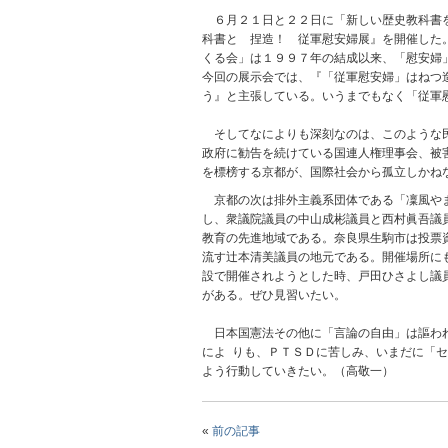
６月２１日と２２日に「新しい歴史教科書を
科書と 捏造！ 従軍慰安婦展』を開催した
くる会」は１９９７年の結成以来、「慰安婦
今回の展示会では、『「従軍慰安婦」はねつ
う』と主張している。いうまでもなく「従軍
そしてなによりも深刻なのは、このような民
政府に勧告を続けている国連人権理事会、被
を標榜する京都が、国際社会から孤立しかね
京都の次は排外主義系団体である「凜風やま
し、衆議院議員の中山成彬議員と西村眞吾議
教育の先進地域である。奈良県生駒市は投票
流す辻本清美議員の地元である。開催場所に
設で開催されようとした時、戸田ひさよし議
がある。ぜひ見習いたい。
日本国憲法その他に「言論の自由」は謳われ
によ りも、ＰＴＳＤに苦しみ、いまだに「
よう行動していきたい。（高敬一）
«
前の記事