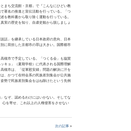
とまち交流館・京都」で『こんなにひどい教
地で署名の推進と宣伝活動を行っている。「つ
記述を教科書から取り除く運動を行っている。
、真実の歴史を知り、自虐史観から脱しましょ
談話」を継承している日本政府の意向、日本
差別に荷担した京都市の罪は大きい。国際都市
高槻市で予定している。「つくる会」も協賛
ハッキョ」（夏期学校）に代表される国際理解
。高槻市は、「従軍慰安婦」問題の解決に汗を
では、かつて在特会系の民族差別集会が公共施
う姿勢で民族差別集会をはね除けたという先例
」なぞ、認めるわけにはいかない。そしてな
に、心を寄せ、これ以上の人権侵害をさせない
次の記事
»