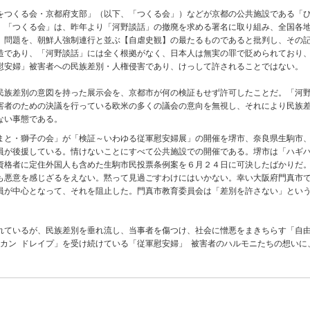
つくる会・京都府支部」（以下、「つくる会」）などが京都の公共施設である「ひ
。「つくる会」は、昨年より「河野談話」の撤廃を求める署名に取り組み、全国各
」問題を、朝鮮人強制連行と並ぶ【自虐史観】の最たるものであると批判し、その
造であり、「河野談話」には全く根拠がなく、日本人は無実の罪で貶められており
慰安婦」被害者への民族差別・人権侵害であり、けっして許されることではない。
族差別の意図を持った展示会を、京都市が何の検証もせず許可したことだ。「河野
害者のための決議を行っている欧米の多くの議会の意向を無視し、それにより民族
ない事態である。
と・獅子の会」が「検証～いわゆる従軍慰安婦展」の開催を堺市、奈良県生駒市、
員が後援している。情けないことにすべて公共施設での開催である。堺市は「ハギ
資格者に定住外国人も含めた生駒市民投票条例案を６月２４日に可決したばかりだ
も悪意を感じざるをえない。黙って見過ごすわけにはいかない。幸い大阪府門真市
員が中心となって、それを阻止した。門真市教育委員会は「差別を許さない」とい
ているが、民族差別を垂れ流し、当事者を傷つけ、社会に憎悪をまきちらす「自由
セカン ドレイプ」を受け続けている「従軍慰安婦」 被害者のハルモニたちの想い