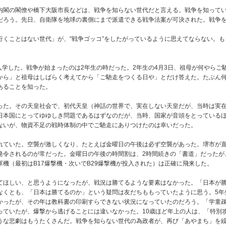
閣の閣僚や橋下大阪市長などは、戦争を知らない世代だと言える。戦争を知ってい
だろう。先日、自衛隊を地球の裏側にまで派遣できる戦争法案が可決された。戦争
くことはない世代」が、“戦争ゴッコ”をしたがっているように思えてならない。も
入学した。戦争が始まったのは2年生の時だった。2年生の4月3日、祖母が何やら
から」と祖母はしばらく考えてから「ご馳走をつくる日や」とだけ答えた。たぶん
あることを知った。
た。その天皇社会で、初代天皇（神話の世界で、実在しない天皇だが、当時は実在
日本国にとってゆゆしき問題であるはずなのだが、当時、国家が音頭をとっている
ないが、物資不足の戦時体制の中でご馳走にありつけたのは幸いだった。
ていた。空襲が激しくなり、たとえば金曜日の午後は必ず空襲があった。堺市が直
発令されるのが常だった。金曜日の午後の時間割は、2時間続きの「書道」だったが
機（最初はB17爆撃機・次いでB29爆撃機が投入された）は正確に飛来した。
ほしい、と思うようになったが、戦況は勝てるような要素はなかった。「日本が勝
なくとも、「日本は勝てるのか」という疑問は友だちももっていたように思う。5年
かったが、その年は教科書の印刷すらできない状況になっていたのだろう。「学童疎
っていたが、爆撃から逃げることには違いなかった。10歳ほど年上の人は、「特別
うな悲劇はもうたくさんだ。戦争を知らない世代の為政者が、再び「あやまち」を