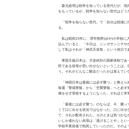
森元総理は戦争を知っている世代だが、現内
をもっているが、戦争を知らない世代はどう
「戦争を知らない世代」で「自分は戦場に行
る。
私は昭和15年に、堺市熊野(ゆや)小学校に
込んでいると、「今日は、シンガサンニチや
して私はそれが「神武天皇祭」という祝日で
軍国主義日本は、天皇絶対の国家体制であっ
民である祖母が思い出せないということは、
う。それがどんなご馳走だったかは覚えてい
「神国日本は最後には必ず勝つ」と教えられ
毎週「警戒警報」から「空襲警報」へと必ず
備をせず登校するようになった。それほど米軍
「最後には必ず勝つ」のならば、今、勝って
くて口に出せる状況ではなかった。口に出せ
て、それが配布された。そのときは気づかな
いしか違わない叔母は「逃げることや」とい
学校卒業前後で戦死していったのだ。そのよ