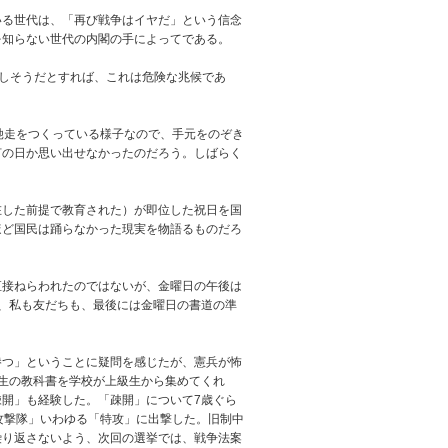
る世代は、「再び戦争はイヤだ」という信念
を知らない世代の内閣の手によってである。
しそうだとすれば、これは危険な兆候であ
ご馳走をつくっている様子なので、手元をのぞき
何の日か思い出せなかったのだろう。しばらく
した前提で教育された）が即位した祝日を国
ほど国民は踊らなかった現実を物語るものだろ
接ねらわれたのではないが、金曜日の午後は
、私も友だちも、最後には金曜日の書道の準
つ」ということに疑問を感じたが、憲兵が怖
生の教科書を学校が上級生から集めてくれ
開」も経験した。「疎開」について7歳ぐら
攻撃隊」いわゆる「特攻」に出撃した。旧制中
繰り返さないよう、次回の選挙では、戦争法案