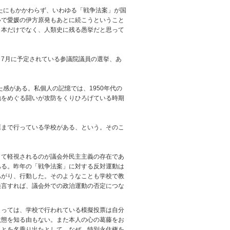
たにもかかわらず、いわゆる「戦争法案」が国
いで愛媛の伊方原発もあとに続こうということ
日本だけでなく、人類史に残る愚挙だと思って
7月に予定されている参議院議員の選挙、あ
感がある。私個人の記憶では、1950年代の
地をめぐる闘いが攻防をくりひろげている時期
まで行っている学校がある、という。そのこ
て軽視されるのが議会外民主主義の存在であ
ある。昨年の「戦争法案」に対する反対運動は
あがり、行動した。そのようなことも学校で教
換言すれば、議会外での政治運動の否定につな
っては、学校で行われている模擬投票は自分
状態を知る由もない。また本人の心の葛藤をお
ことを名乗り出たとして、なぜ、特別永住権を