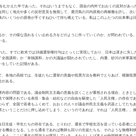
期をむかえた年であった。それはいうまでもなく、国会の内外でおおくの反対があっ
は同じく地元や多くの反対意見を無視して、鹿児島の川内原発の再稼働を許し、次
狭のいくつかの原発が手ぐすねひいて待ち構えている。私はこのふたつの出来事は
か、その様な流れをくい止める力をどのように作っていくのか、が問われている。
いる。
た。すでに欧米では18歳選挙権付与はとっくに実現しており、日本は遅きに失した
「全面講和」か「単独講和」かの大議論が闘わされていたし、内灘、砂川の米軍基
いをしていた記憶がある。
、各地の高校では、生徒たちに選挙の意義や投票方法を教科でとりあげ、模擬投票
念がある。
内容の問題である。議会制民主主義の意義を説くことが重視される場合、ときとし
法で保障されている表現・集会・結社などの自由を駆使した「人民主権」の存在で
わらず、全国で若者もふくめて、おおくの人々が議会外民主主義を武器としてたち
票ということだけに押し込めてしまう、というのであれば、それは「人民主権」、
日生徒・学生たちの存在である。とりわけ、通名で学校生活を送っている若者にと
せる機会となる。しかも通名であれば教師も回りの生徒たちも、そのような無権利
しまう。ここに通名の罪深さが露呈している。またよしんば本人が外国籍者である