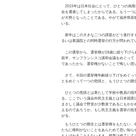
2015年は日本社会にとって、ひとつの画
会を通過してしまったからである。もう一つ
が大勢となったことである。やがて福井県若
いる。
新年はこの大きな二つの課題がどう進行する
るいは衆議院との同時選挙の行方が問われて
この選挙から、選挙権が18歳に繰り下げられ
前半、サンフランシスコ講和会議をめぐって
であったから、選挙権がないことで悔しい思
さて、今回の選挙権年齢繰り下げをめぐって
とをめぐって一つの危惧と、もうひとつの懸
ひとつの危惧とは果たして学校や教員の指導
る。ここでいう議会外民主主義とは日本国憲
まさしく議会で野党が少数派であるにもかか
えるのであろうか。もし民主主義を選挙の投
がる。
もうひとつの懸念とは選挙権をもたない、在
たちに権利がないことをあらためて思い知ら
もんばかることもないまま、授業は終了して