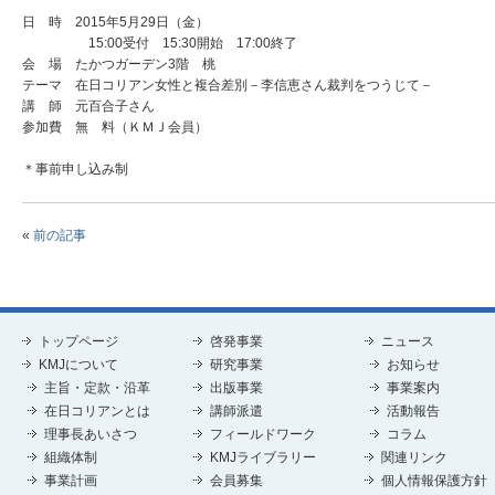
日 時 2015年5月29日（金）
15:00受付 15:30開始 17:00終了
会 場 たかつガーデン3階 桃
テーマ 在日コリアン女性と複合差別－李信恵さん裁判をつうじて－
講 師 元百合子さん
参加費 無 料（ＫＭＪ会員）
＊事前申し込み制
«
前の記事
トップページ
啓発事業
ニュース
KMJについて
研究事業
お知らせ
主旨・定款・沿革
出版事業
事業案内
在日コリアンとは
講師派遣
活動報告
理事長あいさつ
フィールドワーク
コラム
組織体制
KMJライブラリー
関連リンク
事業計画
会員募集
個人情報保護方針