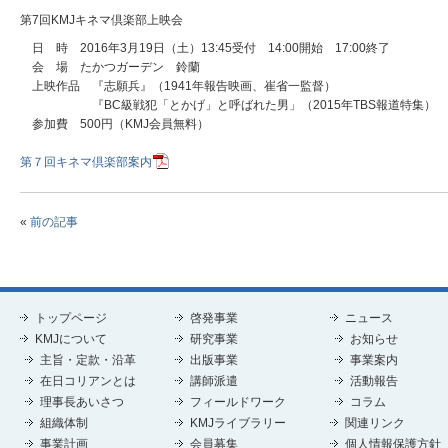
第7回KMJキネマ倶楽部上映会
日 時 2016年3月19日（土）13:45受付 14:00開始 17:00終了
会 場 たかつガーデン 鈴蘭
上映作品 『志願兵』（1941年報告映画、崔省一監督）
『BC級戦犯「とかげ」と呼ばれた男」（2015年TBS報道特集）
参加費 500円（KMJ会員無料）
第７回キネマ倶楽部案内
«
前の記事
トップページ
啓発事業
ニュース
KMJについて
研究事業
お知らせ
主旨・定款・沿革
出版事業
事業案内
在日コリアンとは
講師派遣
活動報告
理事長あいさつ
フィールドワーク
コラム
組織体制
KMJライブラリー
関連リンク
事業計画
会員募集
個人情報保護方針