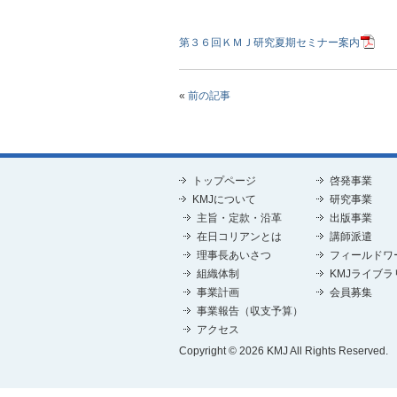
第３６回ＫＭＪ研究夏期セミナー案内
«
前の記事
トップページ
啓発事業
KMJについて
研究事業
主旨・定款・沿革
出版事業
在日コリアンとは
講師派遣
理事長あいさつ
フィールドワ
組織体制
KMJライブラ
事業計画
会員募集
事業報告（収支予算）
アクセス
Copyright © 2026 KMJ All Rights Reserved.