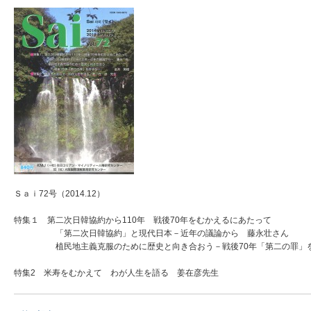
Ｓａｉ72号（2014.12）
特集１ 第二次日韓協約から110年 戦後70年をむかえるにあたって
「第二次日韓協約」と現代日本－近年の議論から 藤永壮さん
植民地主義克服のために歴史と向き合おう－戦後70年「第二の罪」を
特集2 米寿をむかえて わが人生を語る 姜在彦先生