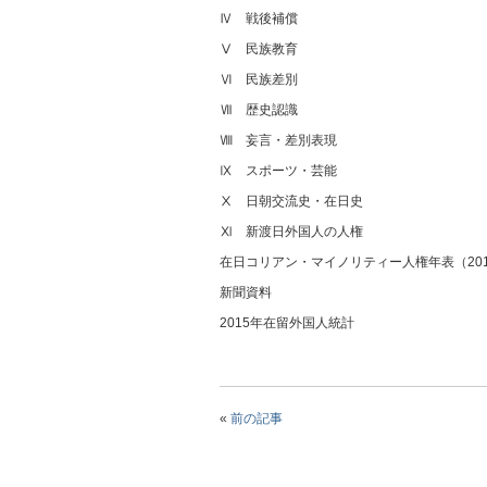
Ⅳ 戦後補償
Ⅴ 民族教育
Ⅵ 民族差別
Ⅶ 歴史認識
Ⅷ 妄言・差別表現
Ⅸ スポーツ・芸能
Ⅹ 日朝交流史・在日史
Ⅺ 新渡日外国人の人権
在日コリアン・マイノリティー人権年表（2015.
新聞資料
2015年在留外国人統計
«
前の記事