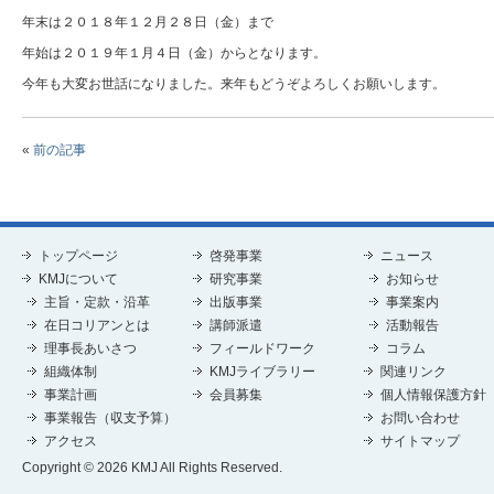
年末は２０１８年１２月２８日（金）まで
年始は２０１９年１月４日（金）からとなります。
今年も大変お世話になりました。来年もどうぞよろしくお願いします。
«
前の記事
トップページ
啓発事業
ニュース
KMJについて
研究事業
お知らせ
主旨・定款・沿革
出版事業
事業案内
在日コリアンとは
講師派遣
活動報告
理事長あいさつ
フィールドワーク
コラム
組織体制
KMJライブラリー
関連リンク
事業計画
会員募集
個人情報保護方針
事業報告（収支予算）
お問い合わせ
アクセス
サイトマップ
Copyright © 2026 KMJ All Rights Reserved.