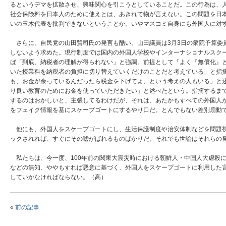
るというデマを拡散させ、興味関心を引こうとしていることだ。この行為は、
社会保険料を日本人のために使えとは、あきれて物が言えない。この問題を日
いの玉木代表を批判できないということか。いやマスコミ自身にも外国人に対
さらに、自民党の山田賢司氏の発言も酷い。山田議員は3月3日の衆院予算委
しないよう求めた。現行制度では国内の外国人学校やインターナショナルスク
ば「到底、納税者の理解が得られない」と強調。前提として「よく『無償化』
いた授業料を納税者の負担に切り替えていくだけのことだと考えている」と指摘
も、お金が余っているんだったら税金を下げてよ、という考えの人もいる」と
り良い教育のためにお金を使っていただきたい」と述べたという。指摘するま
するのはおかしいと、主張してるわけだが、それは、あたかもすべての外国人
をフェイク情報を基にスケープゴートにするやり口だ。とんでもない差別扇動
他にも、外国人をスケープゴートにし、生活保護制度や治安体制などを問題視
ックされれば、すぐにその嘘がばれるものばかりだ。それでも世論はそれらの
私たちは、今一度、100年前の関東大震災時における朝鮮人・中国人大虐殺
などの無知、ややもすれば悪意に基づく、外国人をスケープゴートに利用した
していかなければならない。（高）
«
前の記事