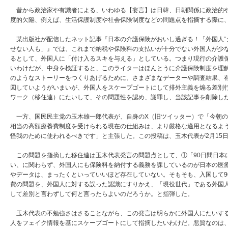
昔から政治家や有識者による、いわゆる【妄言】は日韓、日朝関係に政治的や
度的欠陥、例えば、生活保護制度や社会保険制度などの問題点を指摘する際に
某出版社が配信したネット記事『日本の介護保険がおいし過ぎる！「外国人“
せない人も」』では、これまで納税や保険料の支払いが十分でない外国人が少
るとして、外国人に「付け入るスキを与える」としている。つまり現行の介護
いわけだが、中身を検証すると、このライターはほんとうに介護保険制度を理
のようなストーリーをつくりあげるために、さまざまなデーターや調査結果、
図していようがいまいが、外国人をスケープゴートにして排外主義を煽る差別
ワーク（移住連）にたいして、その問題性を認め、謝罪し、当該記事を削除し
一方、国民民主党の玉木雄一郎代表が、自身のX（旧ツイッター）で「今朝の
相当の高額療養費制度を受けられる現在の仕組みは、より厳格な適用となるよ
怪我のために使われるべきです」と主張した。この投稿は、玉木代表が2月15
この問題を指摘した移住連は玉木代表発言の問題点として、①「90日間日本
い、に関わらず、外国人にも保険料を納付する義務を課しているのが日本の医
やデータは、まったくといっていいほど存在していない。そもそも、入国して9
費の問題を、外国人に対する誤った認識にすりかえ、「現役世代」である外国
して差別と言わずして何と言ったらよいのだろうか。と指弾した。
玉木代表の不勉強さはさることながら、この発言は明らかに外国人にたいする
人をフェイク情報を基にスケープゴートにして指摘したいわけだ。悪質なのは