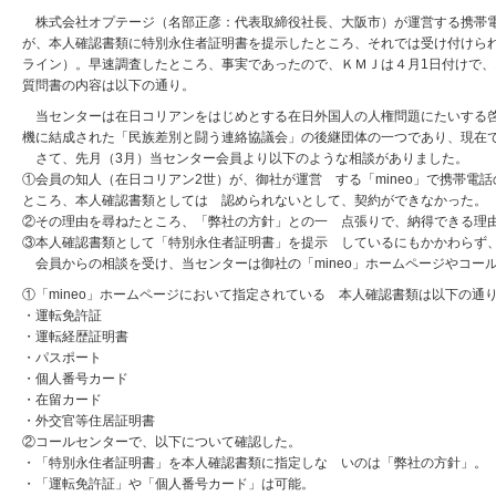
株式会社オプテージ（名部正彦：代表取締役社長、大阪市）が運営する携帯電
が、本人確認書類に特別永住者証明書を提示したところ、それでは受け付けら
ライン）。早速調査したところ、事実であったので、ＫＭＪは４月1日付けで
質問書の内容は以下の通り。
当センターは在日コリアンをはじめとする在日外国人の人権問題にたいする啓
機に結成された「民族差別と闘う連絡協議会」の後継団体の一つであり、現在
さて、先月（3月）当センター会員より以下のような相談がありました。
①会員の知人（在日コリアン2世）が、御社が運営 する「mineo」で携帯
ところ、本人確認書類としては 認められないとして、契約ができなかった。
②その理由を尋ねたところ、「弊社の方針」との一 点張りで、納得できる理
③本人確認書類として「特別永住者証明書」を提示 しているにもかかわらず
会員からの相談を受け、当センターは御社の「mineo」ホームページやコー
①「mineo」ホームページにおいて指定されている 本人確認書類は以下の通
・運転免許証
・運転経歴証明書
・パスポート
・個人番号カード
・在留カード
・外交官等住居証明書
②コールセンターで、以下について確認した。
・「特別永住者証明書」を本人確認書類に指定しな いのは「弊社の方針」。
・「運転免許証」や「個人番号カード」は可能。