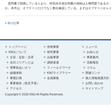
質問書で指摘しているとおり、特別永住者証明書の強制は人権問題であるが、
か。本件は、オプテージだけでなく数社確認している。まずはオプテージから
«
前の記事
トップページ
啓発事業
ニュース
KMJについて
研究事業
お知らせ
主旨・定款・沿革
出版事業
事業案内
在日コリアンとは
講師派遣
活動報告
理事長あいさつ
フィールドワーク
コラム
組織体制
KMJライブラリー
関連リンク
事業計画
会員募集
個人情報保護方針
事業報告（収支予算）
お問い合わせ
アクセス
サイトマップ
Copyright © 2026 KMJ All Rights Reserved.