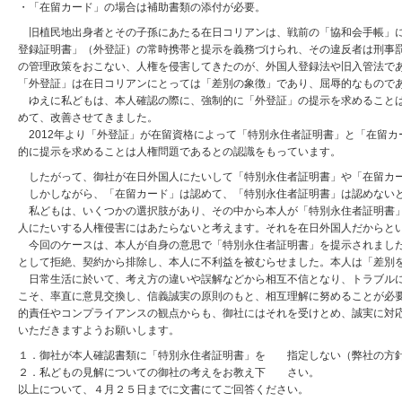
・「在留カード」の場合は補助書類の添付が必要。
旧植民地出身者とその子孫にあたる在日コリアンは、戦前の「協和会手帳」に
登録証明書」（外登証）の常時携帯と提示を義務づけられ、その違反者は刑事
の管理政策をおこない、人権を侵害してきたのが、外国人登録法や旧入管法で
「外登証」は在日コリアンにとっては「差別の象徴」であり、屈辱的なもので
ゆえに私どもは、本人確認の際に、強制的に「外登証」の提示を求めることは
めて、改善させてきました。
2012年より「外登証」が在留資格によって「特別永住者証明書」と「在留
的に提示を求めることは人権問題であるとの認識をもっています。
したがって、御社が在日外国人にたいして「特別永住者証明書」や「在留カー
しかしながら、「在留カード」は認めて、「特別永住者証明書」は認めない
私どもは、いくつかの選択肢があり、その中から本人が「特別永住者証明書」
人にたいする人権侵害にはあたらないと考えます。それを在日外国人だからと
今回のケースは、本人が自身の意思で「特別永住者証明書」を提示されました
として拒絶、契約から排除し、本人に不利益を被むらせました。本人は「差別
日常生活に於いて、考え方の違いや誤解などから相互不信となり、トラブルに
こそ、率直に意見交換し、信義誠実の原則のもと、相互理解に努めることが必
的責任やコンプライアンスの観点からも、御社にはそれを受けとめ、誠実に対
いただきますようお願いします。
１．御社が本人確認書類に「特別永住者証明書」を 指定しない（弊社の方
２．私どもの見解についての御社の考えをお教え下 さい。
以上について、４月２５日までに文書にてご回答ください。