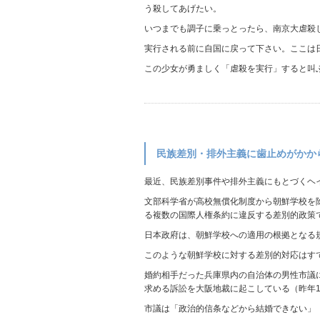
う殺してあげたい。
いつまでも調子に乗っとったら、南京大虐殺
実行される前に自国に戻って下さい。ここは
この少女が勇ましく「虐殺を実行」すると叫
民族差別・排外主義に歯止めがかか
最近、民族差別事件や排外主義にもとづくヘ
文部科学省が高校無償化制度から朝鮮学校を
る複数の国際人権条約に違反する差別的政策で
日本政府は、朝鮮学校への適用の根拠となる
このような朝鮮学校に対する差別的対応はす
婚約相手だった兵庫県内の自治体の男性市議
求める訴訟を大阪地裁に起こしている（昨年1
市議は「政治的信条などから結婚できない」