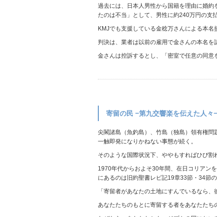
過去には、日本人男性から国籍を理由に婚約
たのは不当」として、男性に約240万円の支
KMJでも支援している金稔万さんによる本名
判決は、業者は以前の雇用で金さんの本名を
金さんは控訴するとし、「密室で任意の同意
寄留の民 −第九交響楽を伝えた人々
尖閣諸島（魚釣島）、竹島（独島）領有権問
一触即発になりかねない事態が続く。
そのような国際状況下、ややもすればひび割
1970年代からおよそ30年間、在日コリア
にあるのは旧約聖書レビ記19章33節・34節
「寄留者があなたの土地にすんでいるなら、
あなたたちのもとに寄留する者をあなたたち