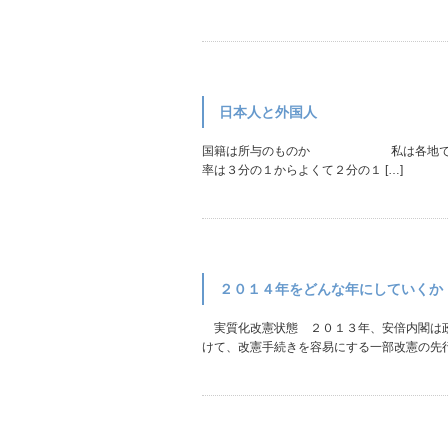
日本人と外国人
国籍は所与のものか 私は各地での講演
率は３分の１からよくて２分の１ […]
２０１４年をどんな年にしていくか
実質化改憲状態 ２０１３年、安倍内閣は政
けて、改憲手続きを容易にする一部改憲の先行