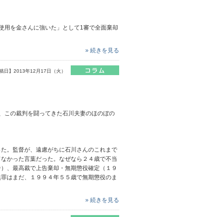
使用を金さんに強いた」として1審で全面棄却
» 続きを見る
稿日】2013年12月17日（火）
ら、この裁判を闘ってきた石川夫妻のほのぼの
た。監督が、遠慮がちに石川さんのこれまで
てなかった言葉だった。なぜなら２４歳で不当
告）、最高裁で上告棄却・無期懲役確定（１９
無罪はまだ、１９９４年５５歳で無期懲役のま
» 続きを見る