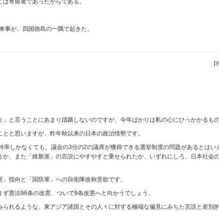
ては寄留者であったからである。
出来事が、四国徳島の一隅で起きた。
【
う」と言うことにあまり躊躇しないのですが、今年ばかりは私の心にひっかかるも
ことと思いますが、昨年秋以来の日本の政治情勢です。
支持率しかなくても、議会の3分の2の議席が獲得できる選挙制度の問題があるとはい
うか、また「維新派」の言説にやすやすと乗せられたか、いずれにしろ、日本社会
憲」指向と「国防軍」への自衛隊改称意欲です。
ず憲法96条の改憲、ついで9条改憲へと向かうでしょう。
みられるような、東アジア諸国とその人々に対する極端な偏見にみちた言説と差別