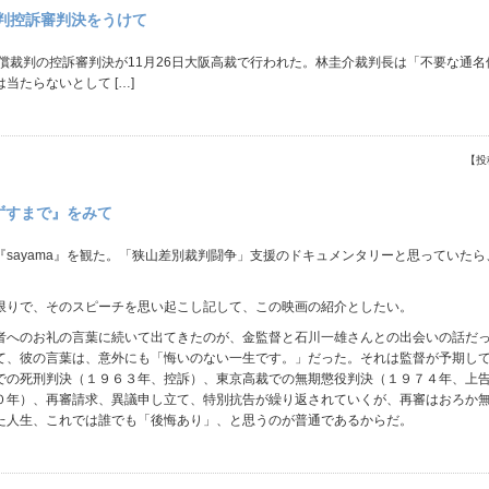
判控訴審判決をうけて
裁判の控訴審判決が11月26日大阪高裁で行われた。林圭介裁判長は「不要な通名
たらないとして […]
【投
はずすまで』をみて
sayama』を観た。「狭山差別裁判闘争」支援のドキュメンタリーと思っていた
りで、そのスピーチを思い起こし記して、この映画の紹介としたい。
へのお礼の言葉に続いて出てきたのが、金監督と石川一雄さんとの出会いの話だっ
て、彼の言葉は、意外にも「悔いのない一生です。」だった。それは監督が予期し
での死刑判決（１９６３年、控訴）、東京高裁での無期懲役判決（１９７４年、上
０年）、再審請求、異議申し立て、特別抗告が繰り返されていくが、再審はおろか
た人生、これでは誰でも「後悔あり」、と思うのが普通であるからだ。