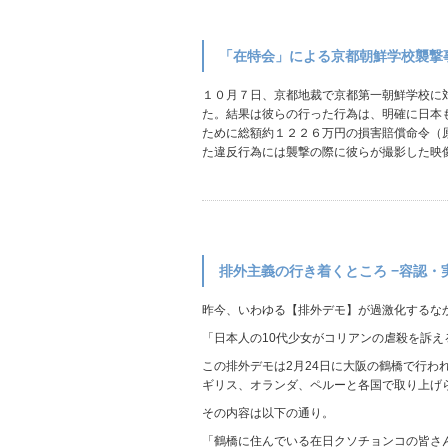
「在特会」による京都朝鮮学校襲撃
１０月７日、京都地裁で京都第一朝鮮学校に
た。結果は彼らの行った行為は、明確に日本
ために総額約１２２６万円の損害賠償命令（
た違反行為には襲撃の際に彼らが撮影した映
排外主義の行き着くところ −容認・
昨今、いわゆる【排外デモ】が過激化するな
「日本人の10代少女がコリアンの虐殺を訴え
この排外デモは2月24日に大阪の鶴橋で行われたも
ギリス、オランダ、ペルーと各国で取り上げ
その内容は以下の通り。
「鶴橋に住んでいる在日クソチョンコの皆さ