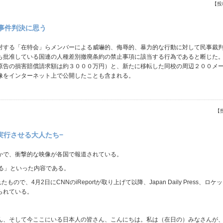
【投
事件判決に思う
対する「在特会」らメンバーによる威嚇的、侮辱的、暴力的な行動に対して民事裁
も批准している国連の人種差別撤廃条約の禁止事項に該当する行為であると断じた
原告の損害賠償請求額は約３０００万円）と、新たに移転した同校の周辺２００メ
像をインターネット上で公開したことも含まれる。
【
実行させる大人たち−
かで、衝撃的な映像が各国で報道されている。
る」といった内容である。
ので、4月2日にCNNのiReportが取り上げて以降、Japan Daily Press
られている。
ん、そして今ここにいる日本人の皆さん、こんにちは。私は（在日の）みなさんが