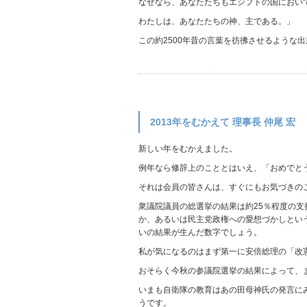
なぜなら、あなたたちもエジプトの国におい
わたしは、あなたたちの神、主である。」
この約2500年昔の言葉を彷彿させるような
2013年をむかえて 理事長 仲尾 宏
新しい年をむかえました。
例年なら修辞上のこととはいえ、「おめでと
それは会員の皆さんは、すぐにもお気づきの
衆議院議員の総選挙の結果は約25％程度の
か、あるいは民主党政権への愛想づかしとい
いの結果が生んだ数字でしょう。
私が気になるのはまず第一に安倍総理の「改
おそらく今秋の参議院選挙の結果によって、ま
いまも自衛隊の教育はあの田母神氏の発言に
うです。