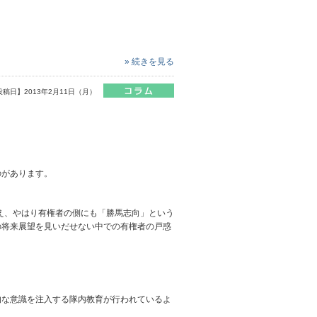
» 続きを見る
投稿日】2013年2月11日（月）
のがあります。
え、やはり有権者の側にも「勝馬志向」という
の将来展望を見いだせない中での有権者の戸惑
的な意識を注入する隊内教育が行われているよ