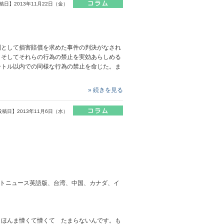
稿日】2013年11月22日（金）
判として損害賠償を求めた事件の判決がなされ
。そしてそれらの行為の禁止を実効あらしめる
ートル以内での同様な行為の禁止を命じた。ま
» 続きを見る
投稿日】2013年11月6日（水）
、ロケットニュース英語版、台湾、中国、カナダ、イ
、ほんま憎くて憎くて たまらないんです。も