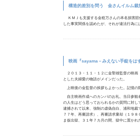
構造的差別を問う 金さんイルム裁
ＫＭＪも支援する金稔万さんの本名損害賠償
した事実関係を認めたが、それが違法行為には当
映画『sayama－みえない手錠を
２０１３・１１・１２に金聖雄監督の映画『
とした夫婦愛の物語がメインだった。
上映後の金監督の挨拶もよかった。記憶の限
自主映画作成へのカンパのお礼、当日参観者
の人生はどう思っておられるかの質問に対し
逮捕されて以来、強制の虚偽自白、浦和地裁
７７年、再審請求）、再審請求棄却（１９８
ま仮出獄、３１年７カ月の間、獄中に置かれ