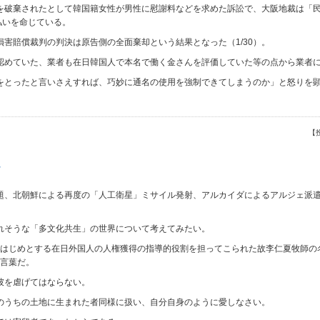
を破棄されたとして韓国籍女性が男性に慰謝料などを求めた訴訟で、大阪地裁は「
払いを命じている。
損害賠償裁判の判決は原告側の全面棄却という結果となった（1/30）。
認めていた、業者も在日韓国人で本名で働く金さんを評価していた等の点から業者
をとったと言いさえすれば、巧妙に通名の使用を強制できてしまうのか」と怒りを
【
−
題、北朝鮮による再度の「人工衛星」ミサイル発射、アルカイダによるアルジェ派
れそうな「多文化共生」の世界について考えてみたい。
ンをはじめとする在日外国人の人権獲得の指導的役割を担ってこられた故李仁夏牧師
の言葉だ。
彼を虐げてはならない。
のうちの土地に生まれた者同様に扱い、自分自身のように愛しなさい。