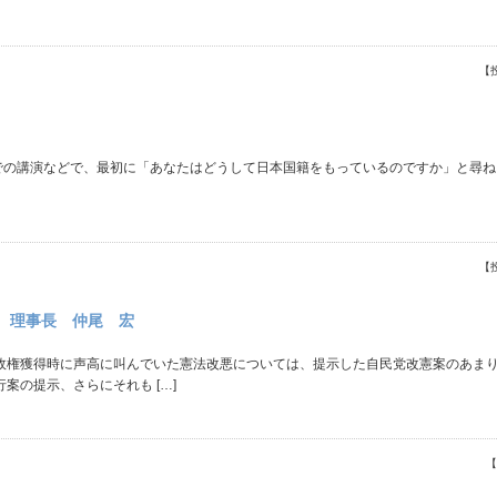
【
などで、最初に「あなたはどうして日本国籍をもっているのですか」と尋ねる
【
 理事長 仲尾 宏
権獲得時に声高に叫んでいた憲法改悪については、提示した自民党改憲案のあまり
案の提示、さらにそれも […]
【