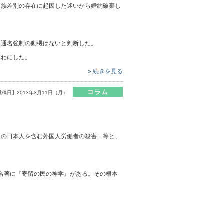
民族差別の存在に起因した迷いから婚約破棄し
に通名強制の動機はないと判断した。
顕わにした。
» 続きを見る
投稿日】2013年3月11日（月）
遣の日本人を含む外国人労働者の殺害…等と、
の名著に『寄留の民の神学』がある。その根本