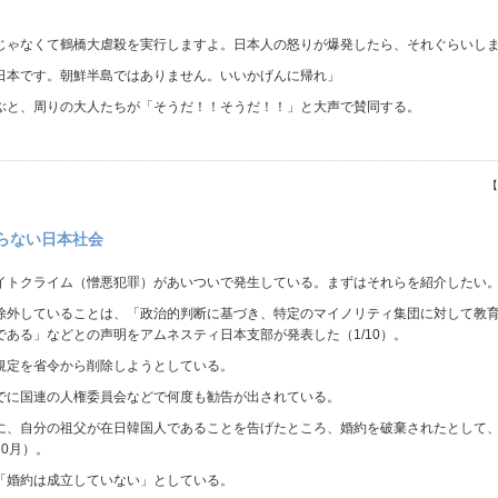
じゃなくて鶴橋大虐殺を実行しますよ。日本人の怒りが爆発したら、それぐらいし
日本です。朝鮮半島ではありません。いいかげんに帰れ」
ぶと、周りの大人たちが「そうだ！！そうだ！！」と大声で賛同する。
【
らない日本社会
イトクライム（憎悪犯罪）があいついで発生している。まずはそれらを紹介したい
除外していることは、「政治的判断に基づき、特定のマイノリティ集団に対して教
ある」などとの声明をアムネスティ日本支部が発表した（1/10）。
規定を省令から削除しようとしている。
でに国連の人権委員会などで何度も勧告が出されている。
に、自分の祖父が在日韓国人であることを告げたところ、婚約を破棄されたとして、
0月）。
「婚約は成立していない」としている。