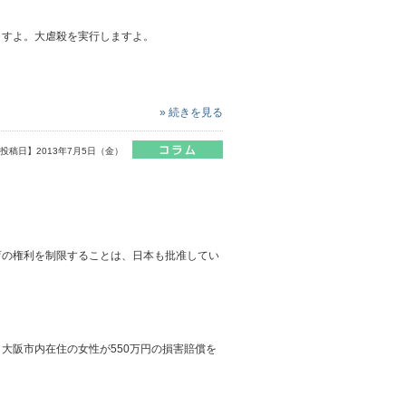
ますよ。大虐殺を実行しますよ。
» 続きを見る
投稿日】2013年7月5日（金）
。
育の権利を制限することは、日本も批准してい
大阪市内在住の女性が550万円の損害賠償を