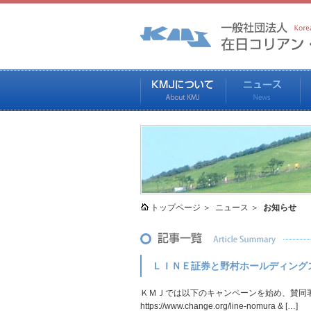
トップページ
ニュース
お知らせ
ＬＩＮＥ証券と野村ホールディング
ＫＭＪでは以下のキャンペーンを始め、賛同
https://www.change.org/line-nomura & […]