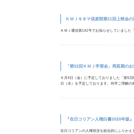
ＫＭＪキネマ倶楽部第21回上映会
ＫＭＪ通信第142号でお知らせしていました
「第52回ＫＭＪ学習会」再延期のお
６月4日（金）に予定しておりました「第52
日（水）を予定しております。何卒ご理解の程
『在日コリアン人権白書2020年版
在日コリアンの人権状況を総合的にふりかえ