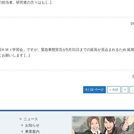
担当者、研究者の方々はも […]
【
2回ＫＭＪ学習会」ですが、緊急事態宣言が5月31日までの延長が見込まれるため 延
願いします […]
【
5 / 12 ページ
« 先頭
«
..
ニュース
お知らせ
事業案内