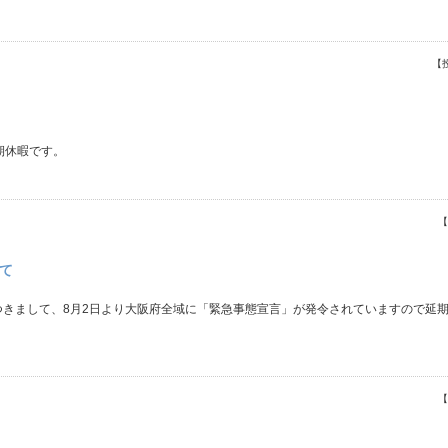
【
期休暇です。
【
いて
つきまして、8月2日より大阪府全域に「緊急事態宣言」が発令されていますので延
【