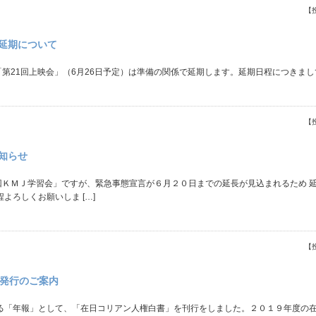
【
の延期について
「第21回上映会」（6月26日予定）は準備の関係で延期します。延期日程につきま
【
知らせ
回ＫＭＪ学習会」ですが、緊急事態宣言が６月２０日までの延長が見込まれるため 
よろしくお願いしま […]
【
』発行のご案内
る「年報」として、「在日コリアン人権白書」を刊行をしました。２０１９年度の