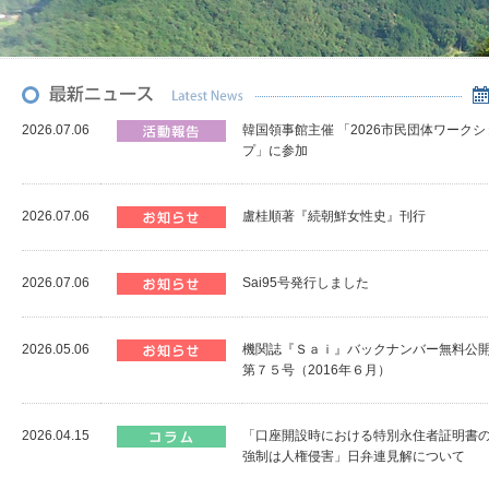
2026.07.06
韓国領事館主催 「2026市民団体ワークシ
プ」に参加
2026.07.06
盧桂順著『続朝鮮女性史』刊行
2026.07.06
Sai95号発行しました
2026.05.06
機関誌『Ｓａｉ』バックナンバー無料
第７５号（2016年６月）
2026.04.15
「口座開設時における特別永住者証明書
強制は人権侵害」日弁連見解について