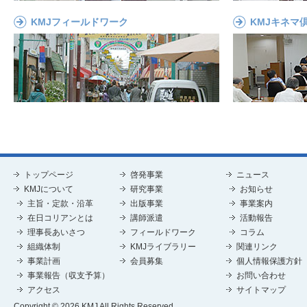
KMJフィールドワーク
KMJキネマ
トップページ
啓発事業
ニュース
KMJについて
研究事業
お知らせ
主旨・定款・沿革
出版事業
事業案内
在日コリアンとは
講師派遣
活動報告
理事長あいさつ
フィールドワーク
コラム
組織体制
KMJライブラリー
関連リンク
事業計画
会員募集
個人情報保護方針
事業報告（収支予算）
お問い合わせ
アクセス
サイトマップ
Copyright © 2026 KMJ All Rights Reserved.