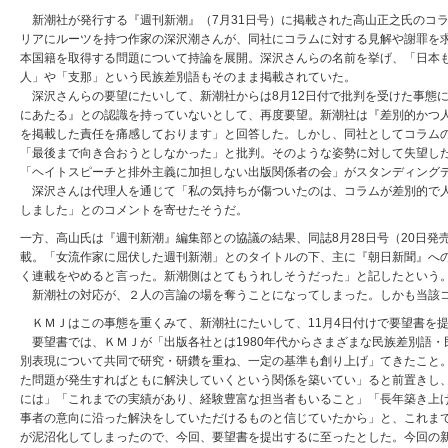
新潮社が発行する『週刊新潮』（7月31日号）に掲載された高山正之氏のコ
リアにルーツを持つ作家の深沢潮さんが、同社にコラムに対する見解や謝罪を求
本国籍を取得する問題について持論を展開。深沢さんらの名前を挙げ、「日本
人」や「支那」という民族差別語もそのまま掲載されていた。
深沢さんらの要望にたいして、新潮社からは8月12日付で批判を受けた事態
にあたる』との認識を持っていないとして、再度要望。新潮社は『差別的かつ
を掲載した責任を痛感しております」と回答した。しかし、同社としてコラム
「最後まで向き合おうとしなかった」と批判。そのような姿勢に対して失望し
「ヘイトスピーチと排外主義に加担しない出版関係者の会」がスタンディング
深沢さんは代理人を通じて「私の気持ちが傷ついたのは、コラムが差別的で人
しました」とのコメントを寄せたそうだ。
一方、高山氏は『週刊新潮』編集部との協議の結果、同誌8月28日号（20日発
載。「女流作家に屈伏した週刊新潮」とのタイトルの下、主に『朝日新聞』へ
く連載をやめると言った。新潮側はとてもうれしそうだった」と記したという
新潮社の対応が、２人の言論の場を奪うことになってしまった。しかも当該コ
ＫＭＪはこの事態を重くみて、新潮社にたいして、11月4日付けで要望書を
要望書では、ＫＭＪが「出版各社とは1980年代からさまざまな民族差別語・
別表現について共同で研究・研鑽を重ね、一定の基準も創り上げ」てきたこと
た問題が発生すればともに解決していくという関係を築いてい」ると前置きし
には」「これまでの実績があり、経験豊富な担当者もいること」「長年築き上
事者の意向に沿った解決をしていただけるものと信じていたから」と、これま
が泥沼化してしまったので、今回、要望書を提出するに至ったとした。今回の