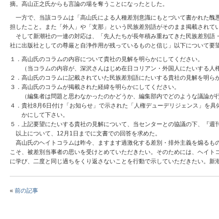
摘。高山正之氏からも言論の場を奪うことになったとした。
一方で、当該コラムは「高山氏による人種差別意識にもとづいて書かれた醜悪
担したこと。また「外人」や「支那」という民族差別語がそのまま掲載されて
そして新潮社の一連の対応は、「先人たちが長年積み重ねてきた民族差別語・
社に出版社としての尊厳と自浄作用が残っているものと信じ」以下について要
１．高山氏のコラムの内容について貴社の見解を明らかにしてください。
（当コラムの内容が、深沢さんはじめ在日コリアン・外国人にたいする人権
２．高山氏のコラムに記載されていた民族差別語にたいする貴社の見解を明ら
３．高山氏のコラムが掲載された経緯を明らかにしてください。
（編集者は問題と思わなかったのかどうか、編集部内でどのような議論が行
４．貴社8月6日付け「お知らせ」で示された「人権デューデリジェンス」を
かにして下さい。
５．上記要望にたいする貴社の見解について、当センターとの協議の下、『週
以上について、12月1日までに文書での回答を求めた。
高山氏のヘイトコラムは昨今、ますます過激化する差別・排外主義を煽るもの
こそ、被差別当事者の思いを受けとめていただきたい。そのためには、ヘイト
に学び、二度と同じ過ちをくり返さないことを行動で示していただきたい。新
«
前の記事