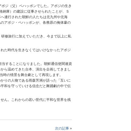
アボジ（父）ペハッポンでした。アボジの生き
格納庫）の建設に従事させられたことが、Ｓ
日本へ連行された朝鮮の人たちは北九州や北海
私のアボジ・ペハッポンが、各務原の掩体壕の
。研修旅行に加えていただき、今まで以上に私
れた時代を生きなくてはいけなかったアボジ
担当することになりました。朝鮮通信使関連資
年から温めてきた台本、演出を企画してきまし
の当時の情景を舞台劇として再現します。
かりの人物である雨森芳洲が語った「互いに
の平和を守っていける信念だと舞踊劇の中で伝
せん。これからの若い世代に平和な世界を残
次の記事
»