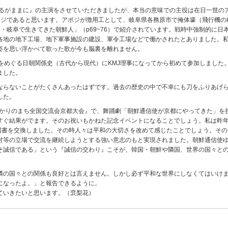
るがままに』の主演をさせていただきましたが、本当の意味での主役は在日一世の
ージであると思います。アボジが徴用工として、岐阜県各務原市で掩体壕（飛行機の
愛知・岐阜で生きてきた朝鮮人」（p69~76）で紹介されています。戦時中強制的に
各地の地下工場、地下軍事施設の建設、軍令工場などで働かされたとありました。
姿を思い浮かべて歌った歌が今も脳裏を離れません。
湖をめぐる日朝関係史（古代から現代）にKMJ理事になってから初めて参加しました
ました。
らないことがたくさんあったはずです。過去の歴史の中で不幸にも刀をふりあげら
した。
ゆかりのまち全国交流会京都大会』で、舞踊劇「朝鮮通信使が京都にやってきた」を
すぐ結果がでます。そのお祝いもかねた記念イベントになることでしょう。私は昨
で国書を交換しました。その時人々は平和の大切さを改めて感じたことでしょう。そ
等の立場で交流を継続しようとする強い意志のもと実現されました。朝鮮通信使ゆ
そ誠信である」という『誠信の交わり』こそが、韓国・朝鮮や隣国、世界の国々と
の国々との関係も良好とは言えません。しかし必ず平和な世界にしなくてはいけま
になったよ。」と報告できるように。
ていきたいと思います。（裵梨花）