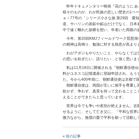
昨年ドキュメンタリー映画『花のように あ
様そのものが、わが民族の悲しい歴史の1ペ
ａｉ77号の「シリーズ小さな旅 第29回 
道、サハリンの炭鉱や鉱山だけでなく、日本
中で遠く離れた故郷を想い、年老いた両親の
今年、第20回KMJフィールドワーク琵琶
の精神は高鳴り、勉強に対する熱意が高まり
わがアボジもやりたいこと、やらなくてはな
の思いを紡ぎたい、語りたい…と強く思いま
私は11月18日に開催される『朝鮮通信使
料がユネスコ記憶遺産に登録申請され、もう
た。今から400年前に、朝鮮通信使は京都
朝鮮通信使は、両国が互いに相手を尊重し対
欺かず、争わず、真実を持って交わることこ
えることができたらと思っています。
世界は今でも争いや差別が絶えません。近隣
せるように、そして亡き父に、「平和な世界
微力ながら、無償の愛で平和を願って活動し
«
前の記事