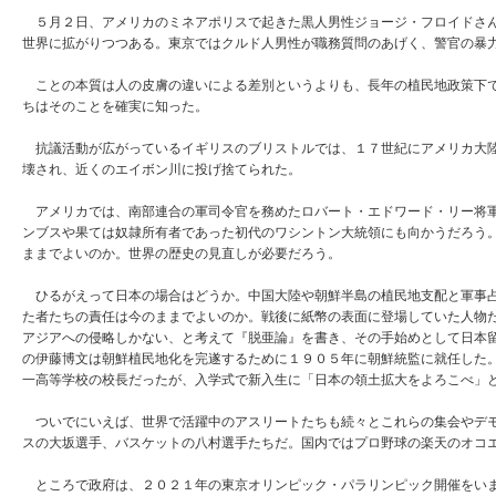
５月２日、アメリカのミネアポリスで起きた黒人男性ジョージ・フロイドさん
世界に拡がりつつある。東京ではクルド人男性が職務質問のあげく、警官の暴
ことの本質は人の皮膚の違いによる差別というよりも、長年の植民地政策下で
ちはそのことを確実に知った。
抗議活動が広がっているイギリスのブリストルでは、１７世紀にアメリカ大陸
壊され、近くのエイボン川に投げ捨てられた。
アメリカでは、南部連合の軍司令官を務めたロバート・エドワード・リー将軍
ンブスや果ては奴隷所有者であった初代のワシントン大統領にも向かうだろう
ままでよいのか。世界の歴史の見直しが必要だろう。
ひるがえって日本の場合はどうか。中国大陸や朝鮮半島の植民地支配と軍事占
た者たちの責任は今のままでよいのか。戦後に紙幣の表面に登場していた人物
アジアへの侵略しかない、と考えて『脱亜論』を書き、その手始めとして日本
の伊藤博文は朝鮮植民地化を完遂するために１９０５年に朝鮮統監に就任した
一高等学校の校長だったが、入学式で新入生に「日本の領土拡大をよろこべ」
ついでにいえば、世界で活躍中のアスリートたちも続々とこれらの集会やデモ
スの大坂選手、バスケットの八村選手たちだ。国内ではプロ野球の楽天のオコ
ところで政府は、２０２１年の東京オリンピック・パラリンピック開催をいま