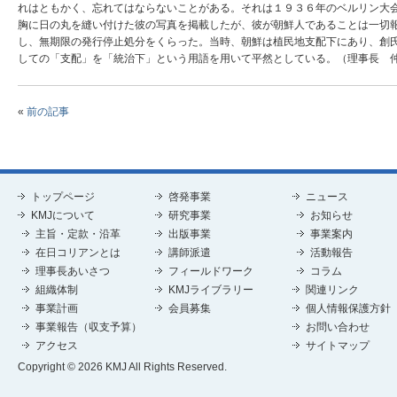
れはともかく、忘れてはならないことがある。それは１９３６年のベルリン大
胸に日の丸を縫い付けた彼の写真を掲載したが、彼が朝鮮人であることは一切
し、無期限の発行停止処分をくらった。当時、朝鮮は植民地支配下にあり、創
しての「支配」を「統治下」という用語を用いて平然としている。（理事長 
«
前の記事
トップページ
啓発事業
ニュース
KMJについて
研究事業
お知らせ
主旨・定款・沿革
出版事業
事業案内
在日コリアンとは
講師派遣
活動報告
理事長あいさつ
フィールドワーク
コラム
組織体制
KMJライブラリー
関連リンク
事業計画
会員募集
個人情報保護方針
事業報告（収支予算）
お問い合わせ
アクセス
サイトマップ
Copyright © 2026 KMJ All Rights Reserved.