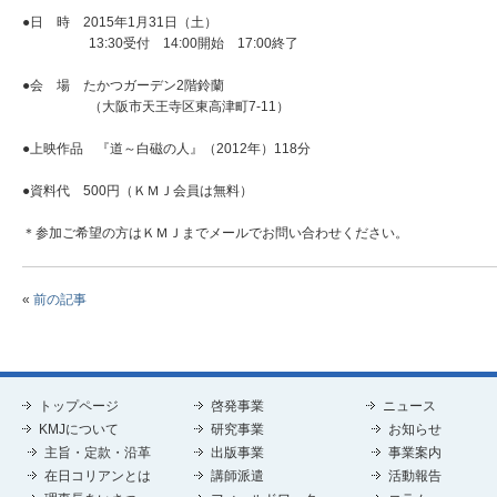
●日 時 2015年1月31日（土）
13:30受付 14:00開始 17:00終了
●会 場 たかつガーデン2階鈴蘭
（大阪市天王寺区東高津町7-11）
●上映作品 『道～白磁の人』（2012年）118分
●資料代 500円（ＫＭＪ会員は無料）
＊参加ご希望の方はＫＭＪまでメールでお問い合わせください。
«
前の記事
トップページ
啓発事業
ニュース
KMJについて
研究事業
お知らせ
主旨・定款・沿革
出版事業
事業案内
在日コリアンとは
講師派遣
活動報告