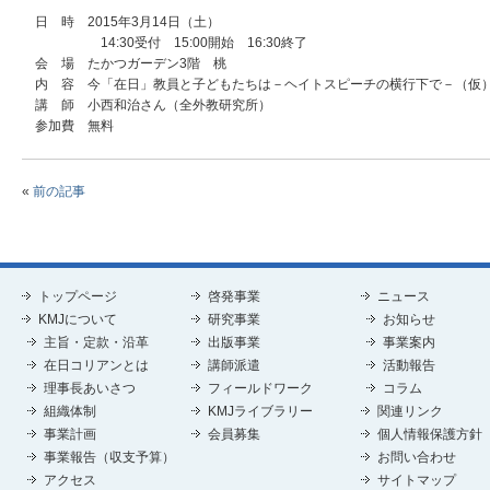
日 時 2015年3月14日（土）
14:30受付 15:00開始 16:30終了
会 場 たかつガーデン3階 桃
内 容 今「在日」教員と子どもたちは－ヘイトスピーチの横行下で－（仮
講 師 小西和治さん（全外教研究所）
参加費 無料
«
前の記事
トップページ
啓発事業
ニュース
KMJについて
研究事業
お知らせ
主旨・定款・沿革
出版事業
事業案内
在日コリアンとは
講師派遣
活動報告
理事長あいさつ
フィールドワーク
コラム
組織体制
KMJライブラリー
関連リンク
事業計画
会員募集
個人情報保護方針
事業報告（収支予算）
お問い合わせ
アクセス
サイトマップ