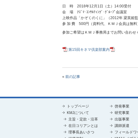
日 時 2018年12月1日（土）14:00受付
会 場 ｱｽﾞﾏ･ｺﾝｻﾙﾃｨﾝｸﾞ･ｸﾞﾙｰﾌﾟ会議室
上映作品「かぞくのくに」（2012年 梁英姫
参 加 費 500円（資料代、ＫＭＪ会員は無料
参加ご希望はＫＭＪ事務局までお問い合わせ
第15回キネマ倶楽部案内
«
前の記事
トップページ
啓発事業
KMJについて
研究事業
主旨・定款・沿革
出版事業
在日コリアンとは
講師派遣
理事長あいさつ
フィールドワ