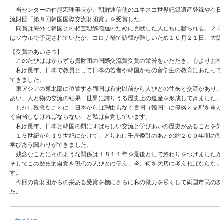
当センターの仲尾宏理事長が、朝鮮通信使のユネスコ世界記録遺産登録や在日
流財団「第８回韓国国際交流財団賞」を受賞した。
同賞は海外で韓国との相互理解増進のために貢献した人たちに贈られる。２０
はソウルで予定されていたが、コロナ禍で訪韓が難しいため１０月２１日、大
【受賞のあいさつ】
このたびははからずも貴財団の国際交流賞受賞の栄誉をいただき、心よりお
私は長年、日本で教員として日本の若者や韓国からの留学生の教育にあたって
てきました。
東アジアの東北部に位置する両国は有史以前から人びとの往来と交流があり、
あい、人と物の交流の結果、世界に誇りうる歴史上の遺産を形成してきました
しかし残念なことに、日本からは理由もなく貴国（韓国）に侵略と支配を重ね
く自省しなければならない、と私は自覚しています。
私は長年、日本と韓国の間にすばらしい交流と学びあいの歴史があることを
１５世紀から１９世紀にかけて、とりわけ壬辰倭乱のあとの約２００年間の朝
学びあう関わりができました。
残念なことにそのような関係は１８１１年を最後として終わりをつげましたが
そしてこの歴史的自覚を現代の人びとに伝え、今、何を大切に考えねばならな
す。
今回の貴財団からの栄ある受賞を機にさらに私の微力を尽くして両国市民の友
た。