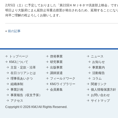
2月5日（土）に予定しておりました「第22回ＫＭＪキネマ倶楽部上映会」です
明日より大阪府にまん延防止等重点措置が発出されるため、延期することにな
何卒ご理解の程よろしくお願いします。
«
前の記事
トップページ
啓発事業
ニュース
KMJについて
研究事業
お知らせ
主旨・定款・沿革
出版事業
事業案内
在日コリアンとは
講師派遣
活動報告
理事長あいさつ
フィールドワーク
コラム
組織体制
KMJライブラリー
関連リンク
事業計画
会員募集
個人情報保護方針
事業報告（収支予算）
お問い合わせ
アクセス
サイトマップ
Copyright © 2026 KMJ All Rights Reserved.