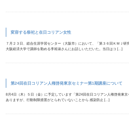
変容する祭祀と在日コリアン女性
７月２３日、総合生涯学習センター（大阪市）において、「第３６回ＫＭＪ研
大阪経済大学で講師を勤める李裕淑さんにお話しいただいた。当日はコ […]
第24回在日コリアン人権啓発東京セミナー第1期講座について
8月4日（木）５日（金）に予定しています「第24回在日コリアン人権啓発東
ありますが、行動制限措置がとられていないことから 感染防止 […]