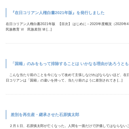
『在日コリアン人権白書2021年版』を発行しました
在日コリアン人権白書2021年版 【目次】 はじめに－2020年度概況（2020
民族教育 Ⅵ 民族差別 Ⅶ […]
「国籍」のみをもって排除することは いかなる理由があろうと
こんな当たり前のことを今になって改めて主張しなければならないほど、在日
日コリアンは「国籍」の違いを持って、当たり前のように差別されてき […]
差別を再生産・継承させた石原慎太郎
２月１日、石原慎太郎が亡くなった。人間を一面だけで評価してはならないこ