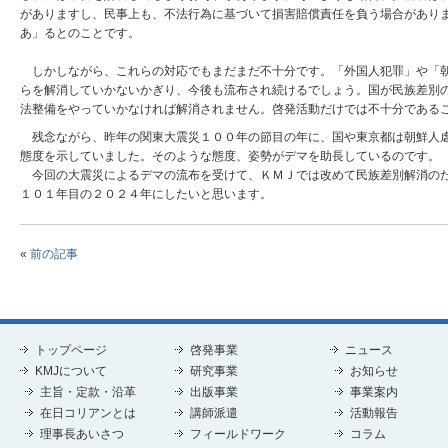
がありますし、民事上も、不法行為に基づいて損害賠償責任を負う場合があります
あ」るとのことです。
しかしながら、これらの対応でもまだまだ不十分です。「外国人犯罪」や「朝
らを解消していかないかぎり、今後も流布され続けるでしょう。国が民族差別
法整備をやっていかなければ解消されません。啓発活動だけでは不十分である
残念ながら、昨年の関東大震災１００年の節目の年に、国や東京都は朝鮮人虐
態度を示していました。そのような態度、姿勢がデマを助長しているのです。
今回の大震災によるデマの流布を受けて、ＫＭＪでは改めて民族差別解消のた
１０１年目の２０２４年にしたいと思います。
«
前の記事
トップページ
啓発事業
ニュース
KMJについて
研究事業
お知らせ
主旨・定款・沿革
出版事業
事業案内
在日コリアンとは
講師派遣
活動報告
理事長あいさつ
フィールドワーク
コラム