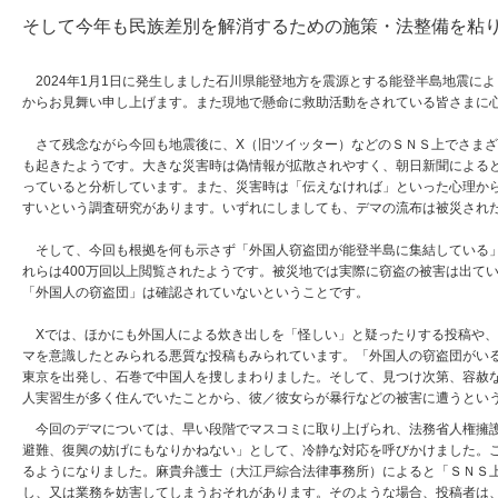
そして今年も民族差別を解消するための施策・法整備を粘
2024年1月1日に発生しました石川県能登地方を震源とする能登半島地震に
からお見舞い申し上げます。また現地で懸命に救助活動をされている皆さまに
さて残念ながら今回も地震後に、X（旧ツイッター）などのＳＮＳ上でさまざ
も起きたようです。大きな災害時は偽情報が拡散されやすく、朝日新聞による
っていると分析しています。また、災害時は「伝えなければ」といった心理か
すいという調査研究があります。いずれにしましても、デマの流布は被災され
そして、今回も根拠を何も示さず「外国人窃盗団が能登半島に集結している」
れらは400万回以上閲覧されたようです。被災地では実際に窃盗の被害は出て
「外国人の窃盗団」は確認されていないということです。
Xでは、ほかにも外国人による炊き出しを「怪しい」と疑ったりする投稿や、
マを意識したとみられる悪質な投稿もみられています。「外国人の窃盗団がい
東京を出発し、石巻で中国人を捜しまわりました。そして、見つけ次第、容赦
人実習生が多く住んでいたことから、彼／彼女らが暴行などの被害に遭うとい
今回のデマについては、早い段階でマスコミに取り上げられ、法務省人権擁護
避難、復興の妨げにもなりかねない」として、冷静な対応を呼びかけました。
るようになりました。麻貴弁護士（大江戸綜合法律事務所）によると「ＳＮＳ
し、又は業務を妨害してしまうおそれがあります。そのような場合、投稿者は