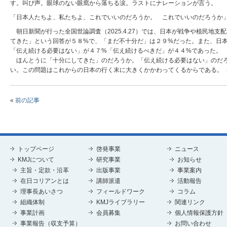
す。叫び声。眼球のない眼窩から落ちる涙。ラストにナレーションが言う。
「日本人たちよ、私たちよ、これでいいのだろうか。 これでいいのだろうか
朝日新聞が行った全国世論調査（2025.4.27）では、日本が戦争や植民地
てきた」という回答が５８%で、「まだ不十分だ」は２９%だった。また、日
「伝え続ける必要はない」が４７%「伝え続けるべきだ」が４４%であった。
ほんとうに「十分にしてきた」のだろうか。「伝え続ける必要はない」のだろ
い。この問題はこれからの日本の行く末に大きくかかわってくるからである。
«
前の記事
トップページ
啓発事業
ニュース
KMJについて
研究事業
お知らせ
主旨・定款・沿革
出版事業
事業案内
在日コリアンとは
講師派遣
活動報告
理事長あいさつ
フィールドワーク
コラム
組織体制
KMJライブラリー
関連リンク
事業計画
会員募集
個人情報保護方針
事業報告（収支予算）
お問い合わせ