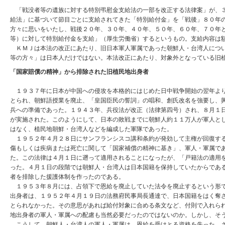
「戦没者等の遺族に対する特別弔慰金支給法の一部を改正する法律案」が、３
給法」に基づいて節目ごとに支給されてきた「特別給付金」を「戦後」８０年
方々に思いをいたし、戦後２０年、３０年、４０年、５０年、６０年、７０年
等）に対して特別給付金を支給」（厚生労働省）するというもの。支給内容は
ＫＭＪは本法の改正にあたり、旧日本軍人軍属であった朝鮮人・台湾人につい
等の方々」は日本人だけではない。本法改正にあたり、対象外となっている旧
「国家賠償の精神」から排除された旧植民地出身者
１９３７年に日本が中国への侵攻を本格的にはじめた日中戦争開始の翌年より
とられ、朝鮮語授業を廃止、「皇国臣民の誓詞」の唱和、創氏改名を強要し、
兵への準備であった。１９４３年、兵役法が改正（法律第四号）され、８月１
が実施された。このようにして、日本の敗戦までに朝鮮人約１１万人が軍人と
はなく、植民地朝鮮・台湾人などを編成した軍隊であった。
１９５２年４月２８日にサンフランシスコ講和条約が発効して主権が回復する
傷もしくは疾病または死亡に関して「国家補償の精神に基き」、軍人・軍属で
た。この法律は４月１日に遡って適用されることになったが、「戸籍法の適用
った。４月１日の段階では朝鮮人・台湾人は日本国籍を保持していたからであ
者を排除した援護体制を作ったのである。
１９５３年８月には、占領下で恩給を廃止していた法令を廃止するという形で
出身者は、１９５２年４月１９日の法務府民事局長通達で、日本国籍をはく奪
とられなかった。その意思があれば給付対象に合める条文など、付則で入れら
地出身者の軍人・軍属への配慮も当然必要だったのではないのか。しかし、そ
こうして、朝鮮人・台湾人の軍人・軍属は、恩給を受けとる資格を失った。さ