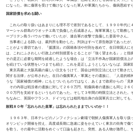
になった。体に傷害を受けて働けなくなった軍人や軍属たちから、傷病恩給す
国家賠償を求める闘い
これらの取り扱いはあまりにも理不尽で差別であるとして、１９９０年代に４
マーシャル群島のウオッチエ島で負傷した石成基さん。海軍軍属として勤務し
ーブリテン島ラバウルで働いていたが、連合軍の攻撃で負傷した姜富中さん。
当事者による闘いは、裁判所を動かした。判決はすべて原告敗訴であったが、
ことがより適切であり、『援護法』の国籍条項や付則を改めて、在日韓国人に
は、これにふさわしい行政上の特別措置をとることが『強く望まれる』」と指
その是正に必要な期間を経過したような場合」は「立法不作為が国家賠償法上
を続けている状態をいつまでも続け、これを是正しようとしないならば、国家
東京高裁と大阪高裁の厳しい注文をうけて、国会は特別立法にむけて動きだし
関する法律」が公布された。在日の傷痍軍人・軍属とその遺族に、「人道的精
うな「国家補償の精神」にもとづいたものではなく、あくまで政府からの「見
その内容は戦没者の遺族に対して２６０万円、戦傷病者の遺族にも同じ２６０
００万円を支給するというものであった。そして３年間の時限立法とされた。
ちなみに、英国やフランス、ドイツなどは植民地出身の自国軍兵士に対しても
敗戦８０年「忘れられた皇軍」は忘れられたままでいいのか！！
１９６３年、日本テレビのノンフィクション劇場で朝鮮人傷痍軍人を取り扱っ
オリンピック開催を控え、高度成長期に急速に姿をかえていく東京の街角で傷
を歌う。その最中に活動をめぐって口論も起きた。突然、ある人物が激昂し、