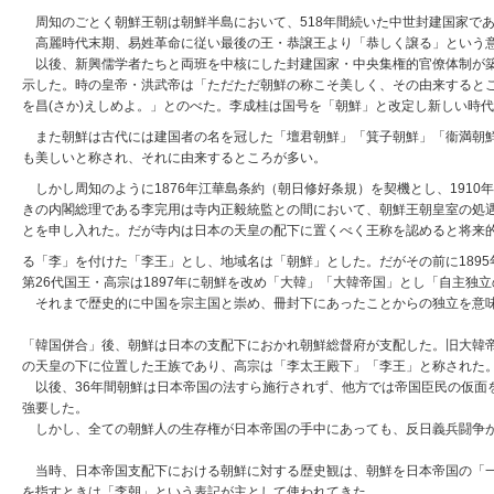
周知のごとく朝鮮王朝は朝鮮半島において、518年間続いた中世封建国家で
高麗時代末期、易姓革命に従い最後の王・恭譲王より「恭しく譲る」という意味
以後、新興儒学者たちと両班を中核にした封建国家・中央集権的官僚体制が築
示した。時の皇帝・洪武帝は「ただただ朝鮮の称こそ美しく、その由来するところ
を昌(さか)えしめよ。」とのべた。李成桂は国号を「朝鮮」と改定し新しい時
また朝鮮は古代には建国者の名を冠した「壇君朝鮮」「箕子朝鮮」「衞満朝鮮
も美しいと称され、それに由来するところが多い。
しかし周知のように1876年江華島条約（朝日修好条規）を契機とし、1910
きの内閣総理である李完用は寺内正毅統監との間において、朝鮮王朝皇室の処
とを申し入れた。だが寺内は日本の天皇の配下に置くべく王称を認めると将来
る「李」を付けた「李王」とし、地域名は「朝鮮」とした。だがその前に189
第26代国王・高宗は1897年に朝鮮を改め「大韓」「大韓帝国」とし「自主独
それまで歴史的に中国を宗主国と崇め、冊封下にあったことからの独立を意味
「韓国併合」後、朝鮮は日本の支配下におかれ朝鮮総督府が支配した。旧大韓
の天皇の下に位置した王族であり、高宗は「李太王殿下」「李王」と称された
以後、36年間朝鮮は日本帝国の法すら施行されず、他方では帝国臣民の仮面
強要した。
しかし、全ての朝鮮人の生存権が日本帝国の手中にあっても、反日義兵闘争が
当時、日本帝国支配下における朝鮮に対する歴史観は、朝鮮を日本帝国の「一
を指すときは「李朝」という表記が主として使われてきた。