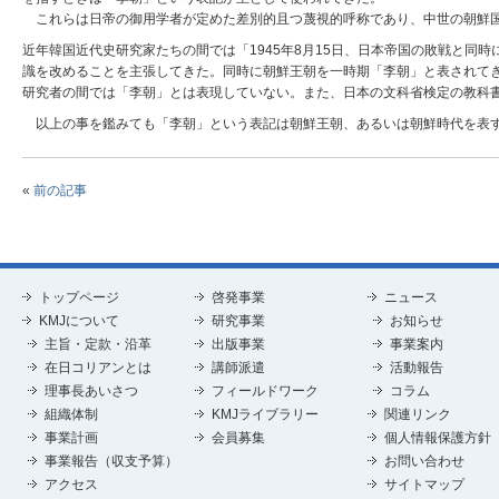
これらは日帝の御用学者が定めた差別的且つ蔑視的呼称であり、中世の朝鮮国
近年韓国近代史研究家たちの間では「1945年8月15日、日本帝国の敗戦と
識を改めることを主張してきた。同時に朝鮮王朝を一時期「李朝」と表されて
研究者の間では「李朝」とは表現していない。また、日本の文科省検定の教科書
以上の事を鑑みても「李朝」という表記は朝鮮王朝、あるいは朝鮮時代を表す
«
前の記事
トップページ
啓発事業
ニュース
KMJについて
研究事業
お知らせ
主旨・定款・沿革
出版事業
事業案内
在日コリアンとは
講師派遣
活動報告
理事長あいさつ
フィールドワーク
コラム
組織体制
KMJライブラリー
関連リンク
事業計画
会員募集
個人情報保護方針
事業報告（収支予算）
お問い合わせ
アクセス
サイトマップ