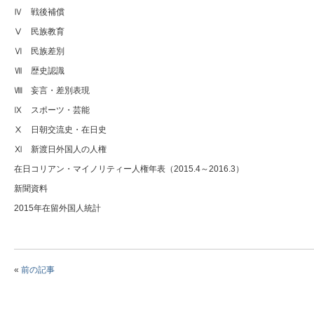
Ⅳ 戦後補償
Ⅴ 民族教育
Ⅵ 民族差別
Ⅶ 歴史認識
Ⅷ 妄言・差別表現
Ⅸ スポーツ・芸能
Ⅹ 日朝交流史・在日史
Ⅺ 新渡日外国人の人権
在日コリアン・マイノリティー人権年表（2015.4～2016.3）
新聞資料
2015年在留外国人統計
«
前の記事