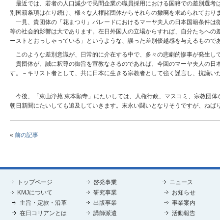
最近では、若者の人口減少で民間企業の職員採用における国籍での差別選考は
別国籍条項は在り続け、様々な人権諸団体からそれらの撤廃を求められており
一見、貴団体の「花まつり」パレードにおけるマーヤ夫人の日本国籍条件は微
等の社会的影響は大であります。在日外国人の立場からすれば、自分たちへの
ーストとおっしゃっている」というような、誤った差別優越感を与えるもので
このような差別意識が、日常的に介在する中で、多々の悲劇的惨事が発生して
貴団体が、誠に釈尊の御旨を宣教なさるのであれば、今回のマーヤ夫人の日本
す。－キリスト者として、共に日本に生きる宗教者として強く謹言し、抗議い
今後、「東山浄苑 東本願寺」にたいしては、人権行政、マスコミ、宗教団体
朝日新聞にたいしても追及していきます。末永い闘いとなりそうですが、ねば
«
前の記事
トップページ
啓発事業
ニュース
KMJについて
研究事業
お知らせ
主旨・定款・沿革
出版事業
事業案内
在日コリアンとは
講師派遣
活動報告