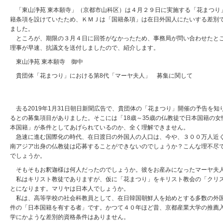
「東山浄苑 東本願寺」（京都市山科区）は４月２９日に実施する「花まつり
籍条項を設けていたため、ＫＭＪは「国籍条項」は在日外国人にたいする差別
ました。
ところが、期限の３月４日に回答がなかったため、事務局が問い合わせたとこ
理事が早速、抗議文を送付しましたので、紹介します。
東山浄苑 東本願寺 御中
貴団体「花まつり」における第8代「マーヤ夫人」 募集に関して
2019年3月
宝塚市在住－キリスト
去る2019年1月31日朝日新聞広告で、貴団体の「花まつり」開催の予告を
るとの募集項目がありました。そこには「18歳～35歳の仏教徒で日本国籍の
本国籍」が条件としてあげられているのか、全く理解できません。
急速に進む国際化の時代、在日渡日の外国人の人口は、今や、３００万人近く
南アジア出身の仏教徒は応募することができないのでしょうか？こんな理不尽
でしょうか。
そもそもお釈迦様は何人だったのでしょうか。彼をお産みになったマーヤ夫
私はキリスト教徒でありますが、仮に「花まつり」をキリスト教会の「クリス
とになります。マリヤは日本人でしょうか。
私は、高等学校の社会科教員として、在日韓国朝鮮人を始めとする多数の外国
件の「日本国籍を有する者」です。かつて４０年ほど昔、京都産業大学の推薦
学にかような差別的資格条件はありません。