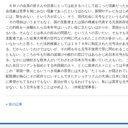
ＫＭＪの会員の皆さんや読者にとっては起きるべくして起こった現象だったか
会現象は世界を例にみない現象であったというほかない。新聞やテレビをはじ
には、類をみない、という方が正しい。そう、現代社会に元号などというもの
その理由はいうまでもなく、国の支配者または国の権威を代表する元首的存在
この列島を一歩離れたら日本年号はいっさい役に立たないばかりか、普段から
もいる。そんなことは本人の好みの問題だ、という人々の言いたい。そもそも
支配者であった征夷大将軍の交代などの時に代えられたことの方が多かった。
いなかったと思う。ただ法的根拠としては１９７９年に制定された元号法があ
る。だからというわけではないが、その間も今も元号不使用で罪に問われるこ
ともない。ところが今も行政の諸届けや銀行の窓口ではあらかじめ日本元号が
る。なかには物好きな欧米人がいてわざわざ日本元号を書いていた人もいた。
れた在日コリアンを始めとする外国籍の人々、とくに新来の人々にとっては不
この「挙国一致」ともいうべき現象の背景には大きな「たくらみ」が隠されて
配階層が熱心にその罠作りにいそしんできたナショナリズムの大渦に日本に住
に希望がもてるわけでもない。政治が良くなるわけでもない。私には異常な元
がない。もう元号を使うことはやめよう。（仲尾宏理事長）
«
前の記事