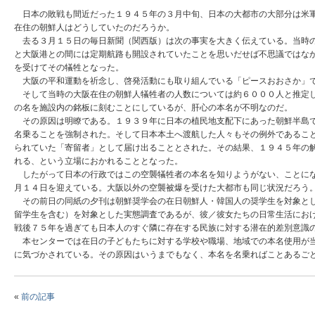
日本の敗戦も間近だった１９４５年の３月中旬、日本の大都市の大部分は米軍
在住の朝鮮人はどうしていたのだろうか。
去る３月１５日の毎日新聞（関西版）は次の事実を大きく伝えている。当時の
と大阪港との間には定期航路も開設されていたことを思いだせば不思議ではな
を受けてその犠牲となった。
大阪の平和運動を祈念し、啓発活動にも取り組んでいる「ピースおおさか」で
そして当時の大阪在住の朝鮮人犠牲者の人数については約６０００人と推定し
の名を施設内の銘板に刻むことにしているが、肝心の本名が不明なのだ。
その原因は明瞭である。１９３９年に日本の植民地支配下にあった朝鮮半島で
名乗ることを強制された。そして日本本土へ渡航した人々もその例外であるこ
られていた「寄留者」として届け出ることとされた。その結果、１９４５年の
れる、という立場におかれることとなった。
したがって日本の行政ではこの空襲犠牲者の本名を知りようがない、ことにな
月１４日を迎えている。大阪以外の空襲被爆を受けた大都市も同じ状況だろう
その前日の同紙の夕刊は朝鮮奨学会の在日朝鮮人・韓国人の奨学生を対象とし
留学生を含む）を対象とした実態調査であるが、彼／彼女たちの日常生活にお
戦後７５年を過ぎても日本人のすぐ隣に存在する民族に対する潜在的差別意識
本センターでは在日の子どもたちに対する学校や職場、地域での本名使用が当
に気づかされている。その原因はいうまでもなく、本名を名乗ればことあるご
«
前の記事