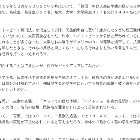
１９年１２月から２０２０年２月にかけて、「韓国・朝鮮人生徒学生の嫌がらせ体
生で、高校生・高専生６２０名、短大・大学・大学院生８７７名の計１４８４名に
トスピーチ解消法」が成立して以降、民族的出自に基づく嫌がらせをどの程度受け
れていないので、大変貴重なものだ。昨今、ヘイトスピーチが公然と行われている
られることが多くなった。大坂なおみ選手がアメリカのＢＬＭ運動と連帯して、抗
を流したときも、それらの共感と同じくらい、むしろそれよりも強い反発を生んだ
な意義を持つといえるだろう。
介することはできないが、何点かピックアップしてみたい。
である。日常生活で民族名使用が全体の４７．７％、民族名の方が通名より多いが
とは随分かけ離れており、朝鮮奨学会の奨学生にたいする教育の成果と彼／彼女ら
らいたいものだ。
思い（差別的処遇）」「ネットでの嫌な体験」「ヘイトデモ・街宣の見聞き」の４
・その他）、名前の使用（民族名か通名か）によって分析されている。
て。「言葉」では３０．９％、「差別的処遇」では３９．４％、「ネット」では７
族差別の実態が可視化されていると言えるだろう。全体の３割から４割の学生が直
る。「言葉」では、男性が１２．７％にたいして女性は１７．２％、「差別的処遇