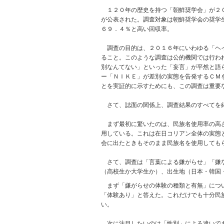
１２０年の歴史を持つ「朝鮮奨学会」が２０
が公表された。調査対象は朝鮮奨学会の奨学
６９．４％と高い回収率。
調査の目的は、２０１６年にいわゆる「ヘイ
ること。このような調査は公的機関では行わ
別なんてない」といった「妄言」が平然と語
ー「ＮＩＫＥ」が差別の実態を告発するＣＭ
とを実証的に示すためにも、この調査は重要
さて、誌面の関係上、調査結果のすべてを紹
まず最初に驚いたのは、民族名使用率の高さ
用している。これは在日コリアン全体の実態
会に出たときもそのまま民族名を使用しても
さて、調査は「言葉による嫌がらせ」「嫌な
（高校生か大学生か）、出生地（日本・韓国
まず「嫌がらせの体験の種類と有無」につい
「体験あり」と答えた。これだけでも十分民
い。
次に注目したいのは「性別」による違いであ