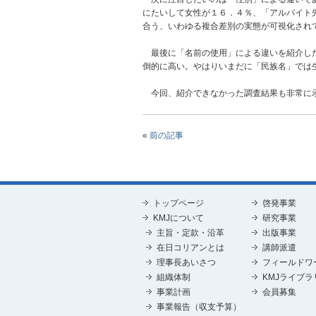
にたいして女性が１６．４％、「アルバイト
合う、いわゆる複合差別の実態が可視化され
最後に「名前の使用」による違いを紹介した
倒的に高い。やはりいまだに「民族名」では
今回、紹介できなかった調査結果も非常に示
«
前の記事
トップページ
啓発事業
KMJについて
研究事業
主旨・定款・沿革
出版事業
在日コリアンとは
講師派遣
理事長あいさつ
フィールドワ
組織体制
KMJライブラ
事業計画
会員募集
事業報告（収支予算）