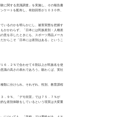
験に関する意識調査」を実施し、その報告書
アンケートを配布し、有効回答が１０３０件、
ているのかを明らかにし、被害実態を把握す
にもかかわらず、「日本には民族差別・人種差
議の意を示したときにも、スポーツ用品メーカ
。だからこそ「日本には差別はある」というこ
１６．２％で合わせて６割以上が民族名を使
の意識の高さの表れであろう。願わくば、実社
種類に分けられ、それぞれ、性別、教育課程
３．９％、「デモ街宣」では７５．７％が
接的な差別体験をしているという現実は大変重
」についても、「学校」では男性が９．４％