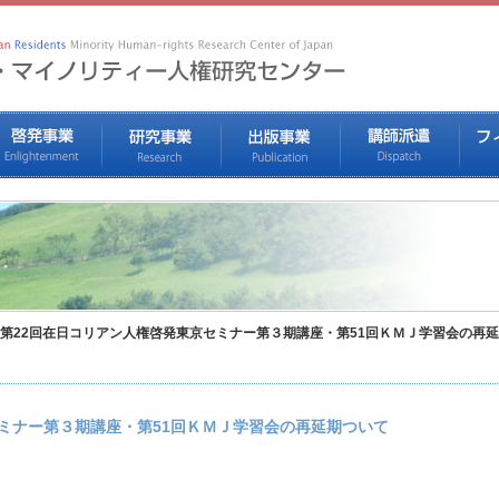
第22回在日コリアン人権啓発東京セミナー第３期講座・第51回ＫＭＪ学習会の再
ミナー第３期講座・第51回ＫＭＪ学習会の再延期ついて