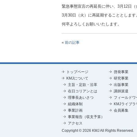
緊急事態宣言の再延長に伴い、3月12日
3月30日（火）に再延期することとしま
何卒よろしくお願いいたします。
«
前の記事
トップページ
啓発事業
KMJについて
研究事業
主旨・定款・沿革
出版事業
在日コリアンとは
講師派遣
理事長あいさつ
フィールドワ
組織体制
KMJライブラ
事業計画
会員募集
事業報告（収支予算）
アクセス
Copyright © 2026 KMJ All Rights Reserved.