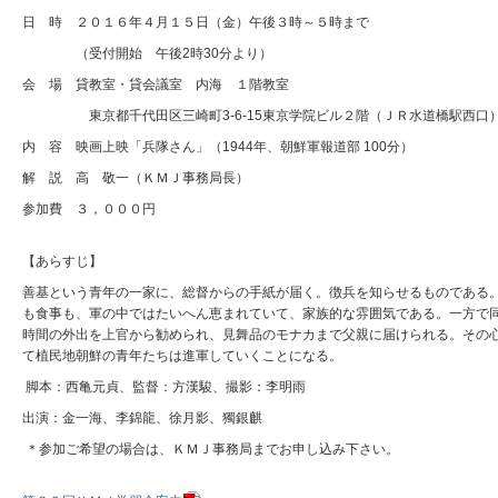
日 時 ２０１６年４月１５日（金）午後３時～５時まで
（受付開始 午後2時30分より）
会 場 貸教室・貸会議室 内海 １階教室
東京都千代田区三崎町3-6-15東京学院ビル２階（ＪＲ水道橋駅西口
内 容 映画上映「兵隊さん」（1944年、朝鮮軍報道部 100分）
解 説 高 敬一（ＫＭＪ事務局長）
参加費 ３，０００円
【あらすじ】
善基という青年の一家に、総督からの手紙が届く。徴兵を知らせるものである
も食事も、軍の中ではたいへん恵まれていて、家族的な雰囲気である。一方で同
時間の外出を上官から勧められ、見舞品のモナカまで父親に届けられる。その
て植民地朝鮮の青年たちは進軍していくことになる。
脚本：西亀元貞、監督：方漢駿、撮影：李明雨
出演：金一海、李錦龍、徐月影、獨銀麒
＊参加ご希望の場合は、ＫＭＪ事務局までお申し込み下さい。