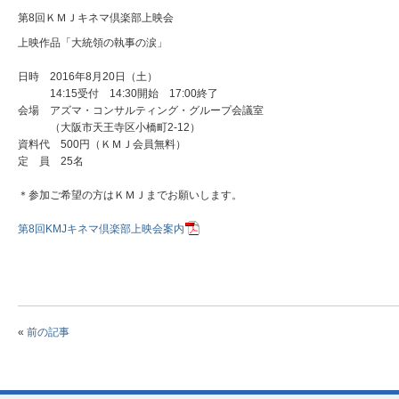
第8回ＫＭＪキネマ倶楽部上映会
上映作品「大統領の執事の涙」
日時 2016年8月20日（土）
14:15受付 14:30開始 17:00終了
会場 アズマ・コンサルティング・グループ会議室
（大阪市天王寺区小橋町2-12）
資料代 500円（ＫＭＪ会員無料）
定 員 25名
＊参加ご希望の方はＫＭＪまでお願いします。
第8回KMJキネマ倶楽部上映会案内
«
前の記事