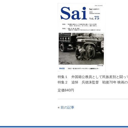
特集１ 外国籍公務員として民族差別と闘って
特集２ 追悼 呉徳洙監督 戦後70年 映画
定価840円
«
前の記事