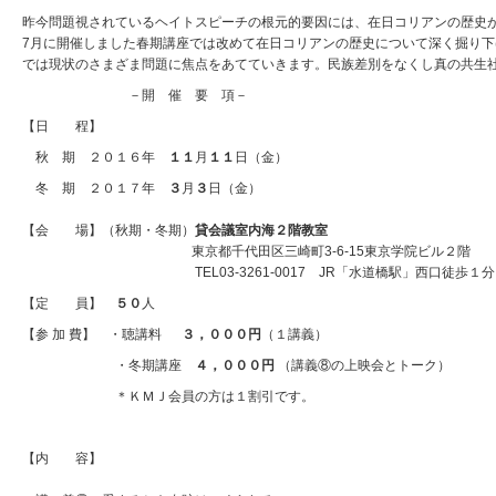
昨今問題視されているヘイトスピーチの根元的要因には、在日コリアンの歴史
7月に開催しました春期講座では改めて在日コリアンの歴史について深く掘り
では現状のさまざま問題に焦点をあてていきます。民族差別をなくし真の共生
－開 催 要 項－
【日 程】
秋 期 ２０１６年
１１
月
１１
日（金）
冬 期 ２０１７年
３
月
３
日（金）
【会 場】（秋期・冬期）
貸会議室内海２階教室
東京都千代田区三崎町3-6-15東京学院ビル２階
TEL03-3261-0017 JR「水道橋駅」西口徒歩１分
【定 員】
５０
人
【参 加 費】 ・聴講料
３，０００
円
（１講義）
・冬期講座
４，０００
円
（講義⑧の上映会とトーク）
＊ＫＭＪ会員の方は１割引です。
【内 容】