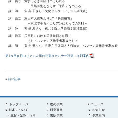
講 義⑤ 愛するとき奇跡はつくられる
－民族差別をなくす「平和」をつくる－
講 師 宋 富 子さん（文化センターアリラン副代表）
講 義⑥ 東日本大震災より5年『異郷被災』
－東北で暮らすコリアンにとっての3.11－
講 師 郭 基 煥さん（東北学院大学経済学部准教授）
講 義⑦ 兵庫県における民族差別との闘い
そしてハンセン病元患者家族として
講 師 黄 光 男さん（兵庫在日外国人人権協会、ハンセン病元患者家族原
第1８回在日コリアン人権啓発東京セミナー秋期・冬期案内
«
前の記事
トップページ
啓発事業
ニュース
KMJについて
研究事業
お知らせ
主旨・定款・沿革
出版事業
事業案内