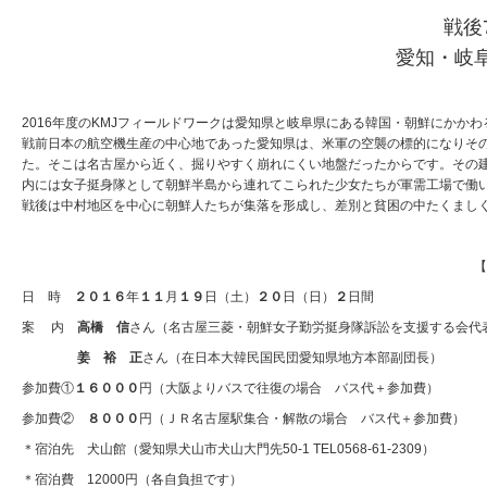
戦後
愛知・岐
2016年度のKMJフィールドワークは愛知県と岐阜県にある韓国・朝鮮にかか
戦前日本の航空機生産の中心地であった愛知県は、米軍の空襲の標的になりそ
た。そこは名古屋から近く、掘りやすく崩れにくい地盤だったからです。その
内には女子挺身隊として朝鮮半島から連れてこられた少女たちが軍需工場で働い
戦後は中村地区を中心に朝鮮人たちが集落を形成し、差別と貧困の中たくまし
【
日 時
２０１６
年
１１
月
１９
日（土）
２０
日（日）
２
日間
案 内
高橋 信
さん（名古屋三菱・朝鮮女子勤労挺身隊訴訟を支援する会代
姜 裕 正
さん（在日本大韓民国民団愛知県地方本部副団長）
参加費①
１６０００
円（大阪よりバスで往復の場合 バス代＋参加費）
参加費②
８０００
円（ＪＲ名古屋駅集合・解散の場合 バス代＋参加費）
＊宿泊先 犬山館（愛知県犬山市犬山大門先50-1 TEL0568-61-2309）
＊宿泊費 12000円（各自負担です）