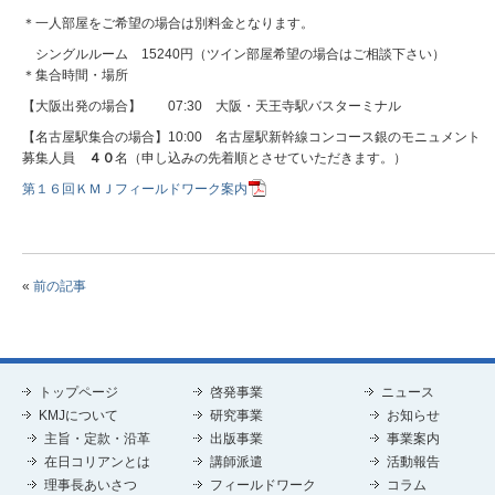
＊一人部屋をご希望の場合は別料金となります。
シングルルーム 15240円（ツイン部屋希望の場合はご相談下さい）
＊集合時間・場所
【大阪出発の場合】 07:30 大阪・天王寺駅バスターミナル
【名古屋駅集合の場合】10:00 名古屋駅新幹線コンコース銀のモニュメント
募集人員
４０
名（申し込みの先着順とさせていただきます。）
第１６回ＫＭＪフィールドワーク案内
«
前の記事
トップページ
啓発事業
ニュース
KMJについて
研究事業
お知らせ
主旨・定款・沿革
出版事業
事業案内
在日コリアンとは
講師派遣
活動報告
理事長あいさつ
フィールドワーク
コラム