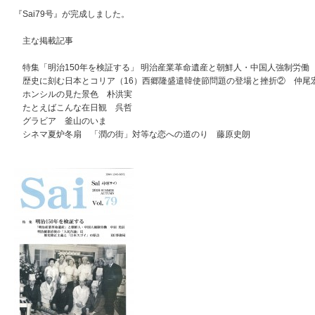
『Sai79号』が完成しました。
主な掲載記事
特集「明治150年を検証する」 明治産業革命遺産と朝鮮人・中国人強制労
歴史に刻む日本とコリア（16）西郷隆盛遣韓使節問題の登場と挫折② 仲尾
ホンシルの見た景色 朴洪実
たとえばこんな在日観 呉哲
グラビア 釜山のいま
シネマ夏炉冬扇 「潤の街」対等な恋への道のり 藤原史朗